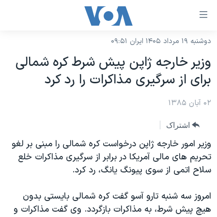
ینکهای
ابل
سترسی
دوشنبه ۱۹ مرداد ۱۴۰۵ ایران ۰۹:۵۱
خانه
هش
وزير خارجه ژاپن پيش شرط کره شمالی
نسخه سبک وب‌سایت
ه
برای از سرگيری مذاکرات را رد کرد
حتوای
موضوع ها
صلی
۰۲ آبان ۱۳۸۵
برنامه های تلویزیونی
ایران
هش
جدول برنامه ها
ه
آمریکا
اشتراک
فحه
صفحه‌های ویژه
جهان
وزير امور خارجه ژاپن درخواست کره شمالی را مبنی بر لغو
صلی
فرکانس‌های صدای آمریکا
تحريم های مالی آمريکا در برابر از سرگيری مذاکرات خلع
ورزشی
جام جهانی ۲۰۲۶
هش
سلاح اتمی از سوی پيونگ يانگ، رد کرد.
پخش رادیویی
ه
گزیده‌ها
عملیات خشم حماسی
ستجو
۲۵۰سالگی آمریکا
ویژه برنامه‌ها
امروز سه شنبه تارو آسو گفت کره شمالی بايستی بدون
یادگیری زبان انگلیسی
هيچ پيش شرط، به مذاکرات بازگردد. وی گفت مذاکرات و
ویدیوها
بایگانی برنامه‌های تلویزیونی