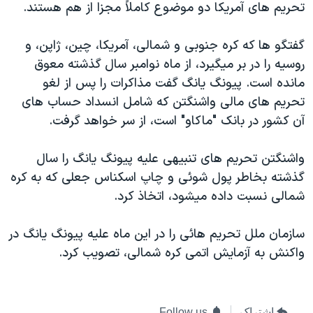
تحريم های آمريکا دو موضوع کاملاً مجزا از هم هستند.
دنبال کنید
مستندها
فرهنگ و زندگی
حقوق شهروندی
انتخابات ریاست جمهوری آمریکا ۲۰۲۴
گفتگو ها که کره جنوبی و شمالی، آمريکا، چين، ژاپن، و
روسيه را در بر ميگيرد، از ماه نوامبر سال گذشته معوق
اقتصادی
حمله جمهوری اسلامی به اسرائیل
مانده است. پيونگ يانگ گفت مذاکرات را پس از لغو
رمز مهسا
علم و فناوری
تحريم های مالی واشنگتن که شامل انسداد حساب های
زبانهای مختلف
اسرائیل در جنگ
ورزش زنان در ایران
آن کشور در بانک "ماکاو" است، از سر خواهد گرفت.
گالری عکس
اعتراضات زن، زندگی، آزادی
واشنگتن تحريم های تنبيهی عليه پيونگ يانگ را سال
آرشیو پخش زنده
مجموعه مستندهای دادخواهی
گذشته بخاطر پول شوئی و چاپ اسکناس جعلی که به کره
تریبونال مردمی آبان ۹۸
شمالی نسبت داده ميشود، اتخاذ کرد.
دادگاه حمید نوری
سازمان ملل تحريم هائی را در اين ماه عليه پيونگ يانگ در
چهل سال گروگان‌گیری
واکنش به آزمايش اتمی کره شمالی، تصويب کرد.
قانون شفافیت دارائی کادر رهبری ایران
اعتراضات مردمی آبان ۹۸
اشتراک
Follow us