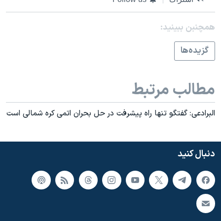
اسرائیل در جنگ
نرگس محمدی برنده جایزه نوبل صلح
همچنبن ببینید:
همایش محافظه‌کاران آمریکا «سی‌پک»
گزيده‌ها
صفحه‌های ویژه
سفر پرزیدنت ترامپ به چین
مطالب مرتبط
البرادعی: گفتگو تنها راه پيشرفت در حل بحران اتمی کره شمالی است
دنبال کنید