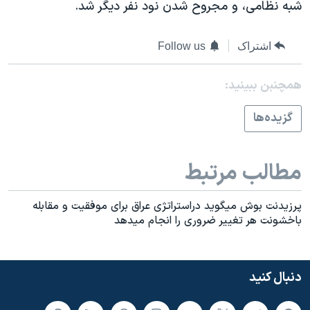
اسرائیل در جنگ
شبه نظامی، و مجروح شدن نود نفر ديگر شد.
نرگس محمدی برنده جایزه نوبل صلح
اشتراک
Follow us
همایش محافظه‌کاران آمریکا «سی‌پک»
صفحه‌های ویژه
همچنبن ببینید:
سفر پرزیدنت ترامپ به چین
گزيده‌ها
مطالب مرتبط
پرزيدنت بوش ميگويد دراستراتژی عراق برای موفقيت و مقابله
باخشونت هر تغيير ضروری را انجام ميدهد
دنبال کنید