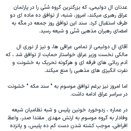
دنبال کنید
مستندها
فرهنگ و زندگی
عدنان ال دوليمی، که بزرگترين گروه سُنّی را در پارلمان
عراق رهبری ميکند، امروز، شنبه، از توافق ده ماده ای دو
حقوق شهروندی
انتخابات ریاست جمهوری آمریکا ۲۰۲۴
طرف استقبال کرد. سند اين توافق روز جمعه در مکّه به
اقتصادی
حمله جمهوری اسلامی به اسرائیل
امضای رهبران مذهبی سُنّی و شيعه رسيد.
رمز مهسا
علم و فناوری
زبانهای مختلف
آقای ال دوليمی از تمامی عراقی ها، و نيز از نوری ال
اسرائیل در جنگ
ورزش زنان در ایران
مالکی نخست وزير عراق خواستار حمايت از توافق شد ، که
گالری عکس
اعتراضات زن، زندگی، آزادی
آدم ربائی های فرقه ای و هرگونه تحريک به خشونت و
آرشیو پخش زنده
مجموعه مستندهای دادخواهی
نفرت انگيزی های مذهبی را منع ميکند.
تریبونال مردمی آبان ۹۸
اما امروز نيز برغم توافق موسوم به " سند مکه " خشونت
دادگاه حمید نوری
در سراسر عراق ادامه داشت.
چهل سال گروگان‌گیری
در عماره ، زدوخورد خونين پليس و شبه نظاميان شيعه
قانون شفافیت دارائی کادر رهبری ایران
وفادار به گروه موسوم به ارتش مهدی ِ مقتدا صدر، واعظ
اعتراضات مردمی آبان ۹۸
افراطی، موجب کشته شدن دست کم ده پليس، و پانزده