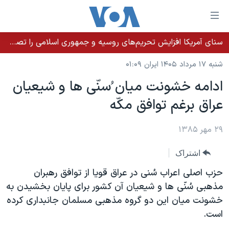
ینکهای
ابل
سترسی
سنای آمریکا افزایش تحریم‌های روسیه و جمهوری اسلامی را تصویب کرد؛ زلنسکی از این اقدام تشکر کرد
خانه
هش
شنبه ۱۷ مرداد ۱۴۰۵ ایران ۰۱:۰۹
نسخه سبک وب‌سایت
ه
ادامه خشونت ميان ُسنّی ها و شيعيان
حتوای
موضوع ها
عراق برغم توافق مکّه
صلی
برنامه های تلویزیونی
ایران
هش
جدول برنامه ها
ه
۲۹ مهر ۱۳۸۵
آمریکا
فحه
صفحه‌های ویژه
جهان
اشتراک
صلی
فرکانس‌های صدای آمریکا
ورزشی
جام جهانی ۲۰۲۶
هش
حزب اصلی اعراب سُنی در عراق قويا از توافق رهبران
پخش رادیویی
ه
گزیده‌ها
عملیات خشم حماسی
مذهبی سُنّی ها و شيعيان آن کشور برای پايان بخشيدن به
ستجو
خشونت ميان اين دو گروه مذهبی مسلمان جانبداری کرده
۲۵۰سالگی آمریکا
ویژه برنامه‌ها
یادگیری زبان انگلیسی
است.
ویدیوها
بایگانی برنامه‌های تلویزیونی