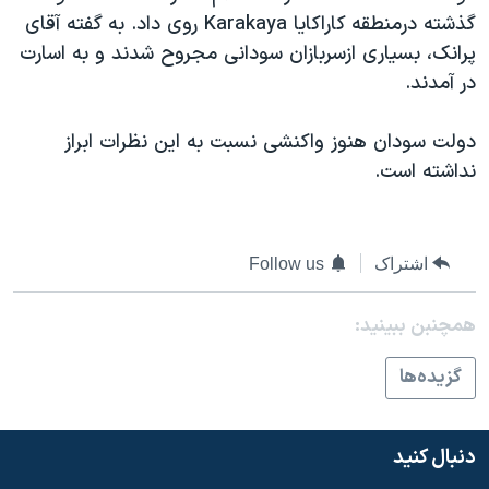
اسرائیل در جنگ
گذشته درمنطقه کاراکايا Karakaya روی داد. به گفته آقای
نرگس محمدی برنده جایزه نوبل صلح
پرانک، بسياری ازسربازان سودانی مجروح شدند و به اسارت
در آمدند.
همایش محافظه‌کاران آمریکا «سی‌پک»
صفحه‌های ویژه
دولت سودان هنوز واکنشی نسبت به اين نظرات ابراز
سفر پرزیدنت ترامپ به چین
نداشته است.
اشتراک
Follow us
همچنبن ببینید:
گزيده‌ها
دنبال کنید