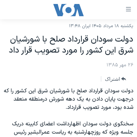
ینکهای
ابل
سترسی
یکشنبه ۱۸ مرداد ۱۴۰۵ ایران ۱۳:۴۸
خانه
هش
دولت سودان قرارداد صلح با شورشيان
نسخه سبک وب‌سایت
ه
شرق اين کشور را مورد تصويب قرار داد
حتوای
موضوع ها
صلی
۲۶ مهر ۱۳۸۵
برنامه های تلویزیونی
ایران
هش
جدول برنامه ها
ه
آمریکا
اشتراک
فحه
صفحه‌های ویژه
جهان
دولت سودان قرارداد صلح با شورشيان شرق اين کشور را که
صلی
فرکانس‌های صدای آمریکا
درجهت پايان دادن به يک دهه شورش درمنطقه منعقد
ورزشی
جام جهانی ۲۰۲۶
هش
شده بود، مورد تصويب قرارداد.
پخش رادیویی
ه
گزیده‌ها
عملیات خشم حماسی
ستجو
۲۵۰سالگی آمریکا
ویژه برنامه‌ها
سخنگوی دولت سودان اظهارداشت اعضای کابينه دريک
یادگیری زبان انگلیسی
جلسه ويژه که روزچهارشنبه به رياست عمرالبشير رئيس
ویدیوها
بایگانی برنامه‌های تلویزیونی