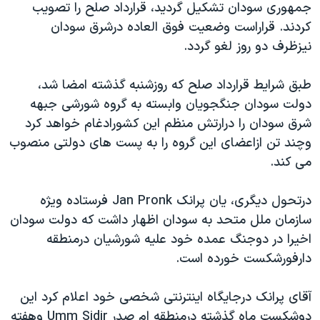
جمهوری سودان تشکيل گرديد، قرارداد صلح را تصويب
دنبال کنید
مستندها
فرهنگ و زندگی
کردند. قراراست وضعيت فوق العاده درشرق سودان
حقوق شهروندی
انتخابات ریاست جمهوری آمریکا ۲۰۲۴
نيزظرف دو روز لغو گردد.
اقتصادی
حمله جمهوری اسلامی به اسرائیل
طبق شرايط قرارداد صلح که روزشنبه گذشته امضا شد،
رمز مهسا
علم و فناوری
دولت سودان جنگجويان وابسته به گروه شورشی جبهه
زبانهای مختلف
اسرائیل در جنگ
ورزش زنان در ایران
شرق سودان را درارتش منظم اين کشورادغام خواهد کرد
وچند تن ازاعضای اين گروه را به پست های دولتی منصوب
گالری عکس
اعتراضات زن، زندگی، آزادی
می کند.
آرشیو پخش زنده
مجموعه مستندهای دادخواهی
تریبونال مردمی آبان ۹۸
درتحول ديگری، يان پرانک Jan Pronk فرستاده ويژه
سازمان ملل متحد به سودان اظهار داشت که دولت سودان
دادگاه حمید نوری
اخيرا در دوجنگ عمده خود عليه شورشيان درمنطقه
چهل سال گروگان‌گیری
دارفورشکست خورده است.
قانون شفافیت دارائی کادر رهبری ایران
آقای پرانک درجايگاه اينترنتی شخصی خود اعلام کرد اين
اعتراضات مردمی آبان ۹۸
دوشکست ماه گذشته درمنطقه ام صدر Umm Sidir وهفته