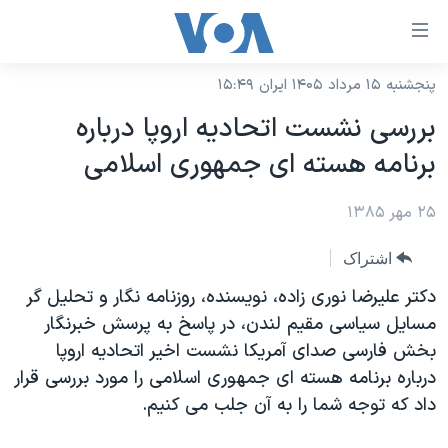
ینکهای
ابل
سترسی
پنجشنبه ۱۵ مرداد ۱۴۰۵ ایران ۱۵:۴۹
خانه
هش
بررسی نشست اتحاديه اروپا درباره
نسخه سبک وب‌سایت
ه
برنامه هسته ای جمهوری اسلامی
حتوای
موضوع ها
صلی
۲۵ مهر ۱۳۸۵
برنامه های تلویزیونی
ایران
هش
جدول برنامه ها
ه
آمریکا
اشتراک
فحه
صفحه‌های ویژه
جهان
دکتر عليرضا نوری زاده، نويسنده، روزنامه نگار و تحليل گر
صلی
فرکانس‌های صدای آمریکا
مسايل سياسی مقيم لندن، در پاسخ به پرسش خبرنگار
ورزشی
جام جهانی ۲۰۲۶
هش
بخش فارسی صدای آمريکا نشست اخير اتحاديه اروپا
پخش رادیویی
ه
گزیده‌ها
عملیات خشم حماسی
درباره برنامه هسته ای جمهوری اسلامی را مورد بررسی قرار
ستجو
۲۵۰سالگی آمریکا
ویژه برنامه‌ها
داد که توجه شما را به آن جلب می کنيم.
یادگیری زبان انگلیسی
ویدیوها
بایگانی برنامه‌های تلویزیونی