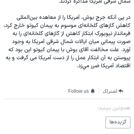
شمال شرقی آمريکا مذاکره کردند.
اسرائیل در جنگ
نرگس محمدی برنده جایزه نوبل صلح
در پی آنکه جرج بوش، آمريکا را از معاهده بين‌المللی
همایش محافظه‌کاران آمریکا «سی‌پک»
کاهش گازهای گلخانه‌ای موسوم به پيمان کيوتو خارج کرد،
فرماندار نيويورک ابتکار کاهش از گازهای گلخانه‌ای را به
صفحه‌های ویژه
صورت پيمانی ميان ايالات شمال شرقی آمريکا به وجود
سفر پرزیدنت ترامپ به چین
آورد. علت مخالفت آقای بوش با پيمان کيوتو اين بود که
پيوستن به آن ابتکار عمل را از دست آمريکا می گرفت و به
اقتصاد آمريکا ضرر مي‌زد.
اشتراک
Follow us
همچنبن ببینید:
گزيده‌ها