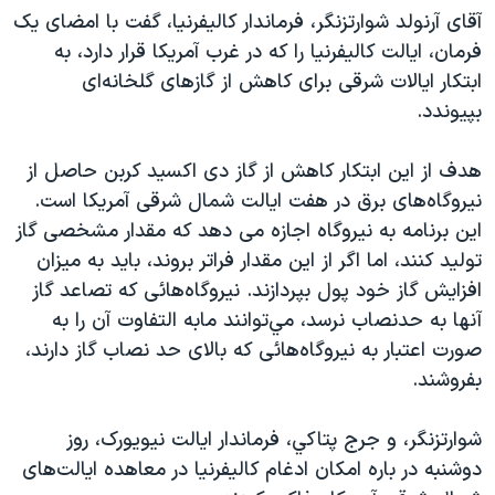
آقای آرنولد شوارتزنگر، فرماندار کاليفرنيا، گفت با امضای يک
دنبال کنید
مستندها
فرهنگ و زندگی
فرمان، ايالت کاليفرنيا را که در غرب آمريکا قرار دارد، به
حقوق شهروندی
انتخابات ریاست جمهوری آمریکا ۲۰۲۴
ابتکار ايالات شرقی برای کاهش از گازهای گلخانه‌ای
اقتصادی
حمله جمهوری اسلامی به اسرائیل
بپيوندد.
رمز مهسا
علم و فناوری
زبانهای مختلف
هدف از اين ابتکار کاهش از گاز دی اکسيد کربن حاصل از
اسرائیل در جنگ
ورزش زنان در ایران
نيروگاه‌های برق در هفت ايالت شمال شرقی آمريکا است.
گالری عکس
اعتراضات زن، زندگی، آزادی
اين برنامه به نيروگاه اجازه می دهد که مقدار مشخصی گاز
توليد کنند، اما اگر از اين مقدار فراتر بروند، بايد به ميزان
آرشیو پخش زنده
مجموعه مستندهای دادخواهی
افزايش گاز خود پول بپردازند. نيروگاه‌هائی که تصاعد گاز
تریبونال مردمی آبان ۹۸
آنها به حدنصاب نرسد، مي‌توانند مابه التفاوت آن را به
دادگاه حمید نوری
صورت اعتبار به نيروگاه‌هائی که بالای حد نصاب گاز دارند،
بفروشند.
چهل سال گروگان‌گیری
قانون شفافیت دارائی کادر رهبری ایران
شوارتزنگر، و جرج پتاکي، فرماندار ايالت نيويورک، روز
اعتراضات مردمی آبان ۹۸
دوشنبه در باره امکان ادغام کاليفرنيا در معاهده ايالت‌های