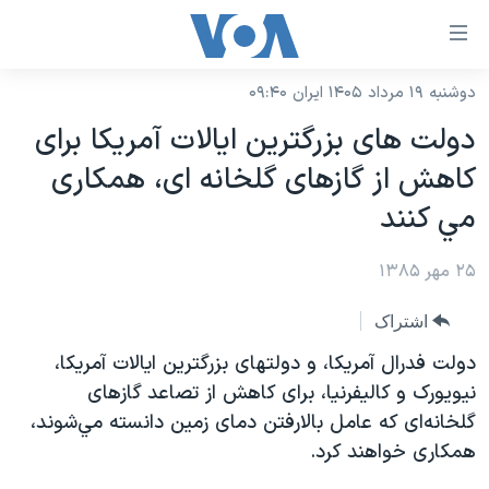
ینکهای
ابل
سترسی
دوشنبه ۱۹ مرداد ۱۴۰۵ ایران ۰۹:۴۰
خانه
هش
دولت های بزرگترين ايالات آمريکا برای
نسخه سبک وب‌سایت
ه
کاهش از گازهای گلخانه ای، همکاری
حتوای
موضوع ها
مي کنند
صلی
برنامه های تلویزیونی
ایران
هش
۲۵ مهر ۱۳۸۵
جدول برنامه ها
ه
آمریکا
فحه
صفحه‌های ویژه
جهان
اشتراک
صلی
فرکانس‌های صدای آمریکا
ورزشی
جام جهانی ۲۰۲۶
دولت فدرال آمريکا، و دولتهای بزرگترين ايالات آمريکا،
هش
پخش رادیویی
نيويورک و کاليفرنيا، برای کاهش از تصاعد گازهای
ه
گزیده‌ها
عملیات خشم حماسی
گلخانه‌ای که عامل بالارفتن دمای زمين دانسته مي‌شوند،
ستجو
۲۵۰سالگی آمریکا
ویژه برنامه‌ها
یادگیری زبان انگلیسی
همکاری خواهند کرد.
ویدیوها
بایگانی برنامه‌های تلویزیونی