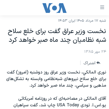
ینکهای
ابل
سترسی
شنبه ۱۷ مرداد ۱۴۰۵ ایران ۱۴:۵۳
خانه
هش
نخست وزير عراق گفت برای خلع سلاح
نسخه سبک وب‌سایت
ه
شبه نظاميان چند ماه صبر خواهد کرد
حتوای
موضوع ها
صلی
۲۴ مهر ۱۳۸۵
برنامه های تلویزیونی
ایران
هش
جدول برنامه ها
ه
آمریکا
اشتراک
فحه
صفحه‌های ویژه
جهان
نوری المالکي، نخست وزير عراق روز دوشنبه (امروز) گفت
صلی
فرکانس‌های صدای آمریکا
برای خلع سلاح نيروهای شبه‌نظامی وابسته به تشکل‌های
ورزشی
جام جهانی ۲۰۲۶
هش
مذهبی و سياسي، چند ماه صبر خواهد کرد.
پخش رادیویی
ه
گزیده‌ها
عملیات خشم حماسی
ستجو
۲۵۰سالگی آمریکا
ویژه برنامه‌ها
آقای المالکی در مصاحبه‌ای که در روزنامه آمريکائی
یادگیری زبان انگلیسی
يو.اس.ا. تودی USA Today چاپ شد، گفت سپاهيان
ویدیوها
بایگانی برنامه‌های تلویزیونی