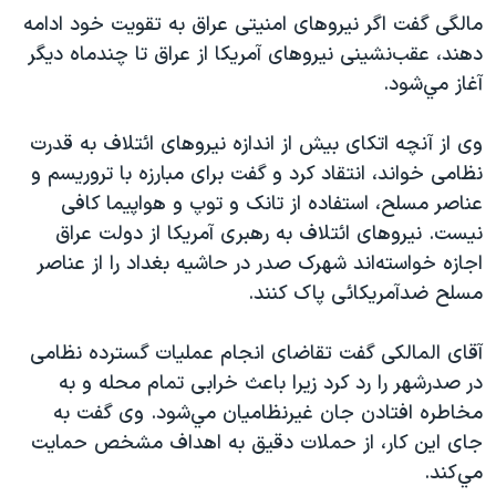
اسرائیل در جنگ
مالگی گفت اگر نيروهای امنيتی عراق به تقويت خود ادامه
نرگس محمدی برنده جایزه نوبل صلح
دهند، عقب‌نشينی نيروهای آمريکا از عراق تا چندماه ديگر
آغاز مي‌شود.
همایش محافظه‌کاران آمریکا «سی‌پک»
صفحه‌های ویژه
وی از آنچه اتکای بيش از اندازه نيروهای ائتلاف به قدرت
سفر پرزیدنت ترامپ به چین
نظامی خواند، انتقاد کرد و گفت برای مبارزه با تروريسم و
عناصر مسلح، استفاده از تانک و توپ و هواپيما کافی
نيست. نيروهای ائتلاف به رهبری آمريکا از دولت عراق
اجازه خواسته‌اند شهرک صدر در حاشيه بغداد را از عناصر
مسلح ضدآمريکائی پاک کنند.
آقای المالکی گفت تقاضای انجام عمليات گسترده نظامی
در صدرشهر را رد کرد زيرا باعث خرابی تمام محله و به
مخاطره افتادن جان غيرنظاميان مي‌شود. وی گفت به
جای اين کار، از حملات دقيق به اهداف مشخص حمايت
مي‌کند.