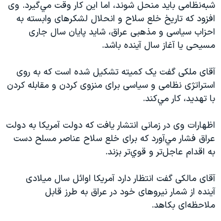
شبه‌نظامی بايد منحل شوند، اما اين کار وقت مي‌گيرد. وی
دنبال کنید
مستندها
فرهنگ و زندگی
افزود که تاريخ خلع سلاح و انحلال لشکرهای وابسته به
حقوق شهروندی
انتخابات ریاست جمهوری آمریکا ۲۰۲۴
احزاب سياسی و مذهبی عراق، شايد پايان سال جاری
مسيحی يا آغاز سال آينده باشد.
اقتصادی
حمله جمهوری اسلامی به اسرائیل
رمز مهسا
علم و فناوری
آقای ملکی گفت يک کميته تشکيل شده است که به روی
زبانهای مختلف
اسرائیل در جنگ
ورزش زنان در ایران
استراتژی نظامی و سياسی برای منزوی کردن و مقابله کردن
با تهديد، کار مي‌کند.
گالری عکس
اعتراضات زن، زندگی، آزادی
آرشیو پخش زنده
مجموعه مستندهای دادخواهی
اظهارات وی در زمانی انتشار يافت که دولت آمريکا به دولت
تریبونال مردمی آبان ۹۸
عراق فشار مي‌آورد که برای خلع سلاح عناصر مسلح دست
به اقدام عاجل‌تر و قوي‌تر بزند.
دادگاه حمید نوری
چهل سال گروگان‌گیری
آقای مالکی گفت انتظار دارد آمريکا اوائل سال ميلادی
قانون شفافیت دارائی کادر رهبری ایران
آينده از شمار نيروهای خود در عراق به طرز قابل
ملاحظه‌ای بکاهد.
اعتراضات مردمی آبان ۹۸