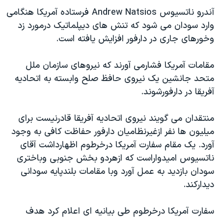
دنبال کنید
مستندها
فرهنگ و زندگی
آندرو ناتسيوس Andrew Natsios فرستاده آمريکا هنگامی
وارد سودان می شود که تنش های ديپلماتيک درمورد زد
حقوق شهروندی
انتخابات ریاست جمهوری آمریکا ۲۰۲۴
وخورهای جاری در دارفور افزايش يافته است.
اقتصادی
حمله جمهوری اسلامی به اسرائیل
رمز مهسا
علم و فناوری
مقامات آمريکا فشارمی آورند که نيروهای سازمان ملل
زبانهای مختلف
متحد جانشين يک نيروی حافظ صلح وابسته به اتحاديه
اسرائیل در جنگ
ورزش زنان در ایران
آفريقا در دارفورشوند.
گالری عکس
اعتراضات زن، زندگی، آزادی
آرشیو پخش زنده
مجموعه مستندهای دادخواهی
منتقدان می گويند نيروی اتحاديه آفريقا قادرنيست برای
ميليون ها نفر ازغيرنظاميان دارفور حفاظت کافی به وجود
تریبونال مردمی آبان ۹۸
آورد. يک مقام سفارت آمريکا درخرطوم اظهارداشت آقای
دادگاه حمید نوری
ناتسيوس اميدواراست که ازهردو بخش جنوبی وباختری
چهل سال گروگان‌گیری
سودان بازديد به عمل آورد وبا مقامات بلندپايه سودانی
ديدارکند.
قانون شفافیت دارائی کادر رهبری ایران
اعتراضات مردمی آبان ۹۸
سفارت آمريکا درخرطوم طی بيانيه ای اعلام کرد هدف