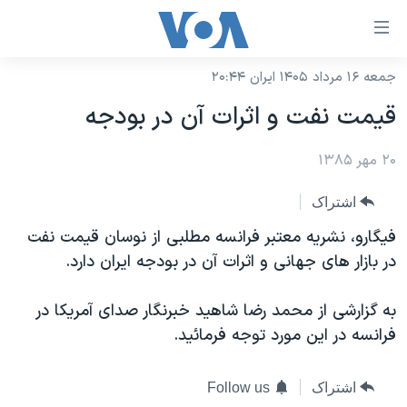
ینکهای
ابل
سترسی
جمعه ۱۶ مرداد ۱۴۰۵ ایران ۲۰:۴۴
خانه
هش
قيمت نفت و اثرات آن در بودجه
نسخه سبک وب‌سایت
ه
حتوای
۲۰ مهر ۱۳۸۵
موضوع ها
صلی
برنامه های تلویزیونی
ایران
اشتراک
هش
جدول برنامه ها
ه
آمریکا
فيگارو، نشريه معتبر فرانسه مطلبی از نوسان قيمت نفت
فحه
صفحه‌های ویژه
در بازار های جهانی و اثرات آن در بودجه ايران دارد.
جهان
صلی
فرکانس‌های صدای آمریکا
ورزشی
جام جهانی ۲۰۲۶
هش
به گزارشی از محمد رضا شاهيد خبرنگار صدای آمريکا در
پخش رادیویی
ه
گزیده‌ها
عملیات خشم حماسی
فرانسه در اين مورد توجه فرمائيد.
ستجو
۲۵۰سالگی آمریکا
ویژه برنامه‌ها
یادگیری زبان انگلیسی
اشتراک
Follow us
ویدیوها
بایگانی برنامه‌های تلویزیونی