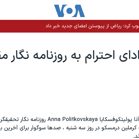
نصوب کرد؛ ریاض از پیوستن اعضای جدید خبر داد
دای احترام به روزنامه نگار م
درمراسم ترحيم آنا پوليتکوفسکايا nna Politkovskaya
کرملين درمسکو در روز سه شنبه ، صدها سوگوار برای آخرين ب
د.