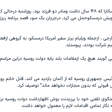
خانم پوليتکوفسکايا که ۴۸ سال داشت ومادر دو فرزند بود، روزشنبه درحا
 خويش درمسکوحمل می کرد، درجريان يک سوء قصد برنامه ريز
جی ، ازجمله ويليام برنز سفير آمريکا درمسکو، به گروهی ازفع
يم شرکت بودند، پيوستند.
 گويند هيچ يک ازمقامات بلند پايه دولت روسيه دراين مراس
ئيس جمهوری روسيه که از آلمان بازديد می کند، قتل خانم پول
ل قبولی که بدون مجازات نخواهد ماند" توصيف کرد.
فتگوی تلفنی خود با پرزيدنت بوش اظهارداشت دولت روسيه برا
ه نگار تمامی اقدامات لازم را معمول خواهد داشت.