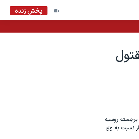
پخش زنده
قتول
A روزنامه نگار تحقيقگر برجسته روسيه
ار نسبت به وی