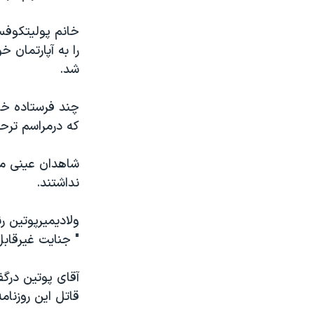
مستندها
فرهنگ و زندگی
حقوق شهروندی
انتخابات ریاست جمهوری آمریکا ۲۰۲۴
را به آپارتمان
اقتصادی
حمله جمهوری اسلامی به اسرائیل
شد.
رمز مهسا
علم و فناوری
اسرائیل در جنگ
ورزش زنان در ایران
چند فرستاده خار
که درمراسم ترح
گالری عکس
اعتراضات زن، زندگی، آزادی
آرشیو پخش زنده
مجموعه مستندهای دادخواهی
شاهدان عينی می
تریبونال مردمی آبان ۹۸
نداشتند.
دادگاه حمید نوری
ولاديميرپوتين ر
چهل سال گروگان‌گیری
" جنايت غيرقاب
قانون شفافیت دارائی کادر رهبری ایران
آقای پوتين درگ
اعتراضات مردمی آبان ۹۸
قاتل اين روزنام
اسرائیل در جنگ