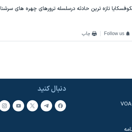
کوفسکايا تازه ترين حادثه درسلسله ترورهای چهره های سرشن
Follow us
چاپ
دنبال کنید
امه