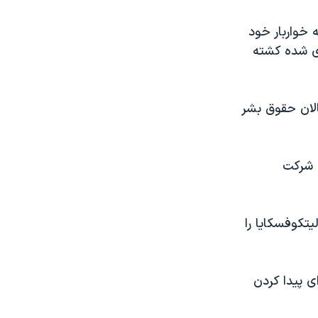
لی که خواربار خود
ی شده کشته
الان حقوق بشر
م شرکت
يتکوفسکايا را
ی پيدا کردن