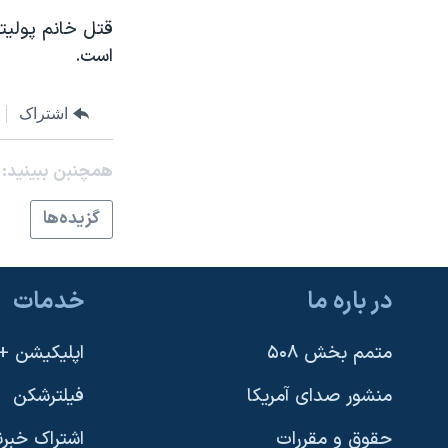
نرگس محمدی برنده جایزه نوبل صلح
قتل خانم پوليت
است.
همایش محافظه‌کاران آمریکا «سی‌پک»
صفحه‌های ویژه
اشتراک
سفر پرزیدنت ترامپ به چین
همچنبن ببینید:
گزيده‌ها
در باره ما
خدمات
متمم بخش ۵۰۸
اپلیکیشن +VOA
منشور صدای آمریکا
فیلترشکن
حقوق و مقررات
اشتراک خبرن