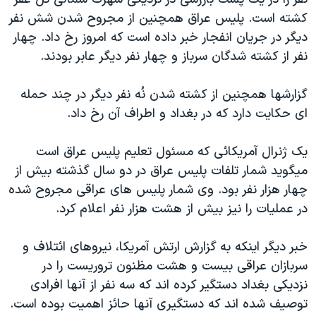
دنبال کنید
مستندها
فرهنگ و زندگی
کشته است. پليس عراق همچنين از مجروح شدن شش نفر
ديگر در جريان انفجار خبر داده است که امروز رخ داد. چهار
حقوق شهروندی
انتخابات ریاست جمهوری آمریکا ۲۰۲۴
نفر از کشته شدگان سرباز و چهار نفر ديگر عابر بودند.
اقتصادی
حمله جمهوری اسلامی به اسرائیل
رمز مهسا
علم و فناوری
گزارشها همچنين از کشته شدن نُه نفر ديگر در چند حمله
زبانهای مختلف
ای حکايت دارد که در بغداد و اطراف آن رخ داد.
اسرائیل در جنگ
ورزش زنان در ایران
گالری عکس
اعتراضات زن، زندگی، آزادی
يک ژنرال آمريکائی که مسئول تعليم پليس عراق است
آرشیو پخش زنده
مجموعه مستندهای دادخواهی
ميگويد شمار تلفات پليس عراق در دو سال گذشته بيش از
چهار هزار نفر بود. وی شمار پليس های عراقی مجروح شده
تریبونال مردمی آبان ۹۸
در عمليات را نيز بيش از هشت هزار نفر اعلام کرد.
دادگاه حمید نوری
چهل سال گروگان‌گیری
خبر ديگر اينکه به گزارش ارتش آمريکا، نيروهای ائتلاف و
سربازان عراقی بيست و هشت مظنون تروريست را در
قانون شفافیت دارائی کادر رهبری ایران
نزديکی بغداد دستگير کرده اند که سه نفر از آنها افرادی
اعتراضات مردمی آبان ۹۸
توصيف شده اند که دستگيری آنها حائز اهميت بوده است.