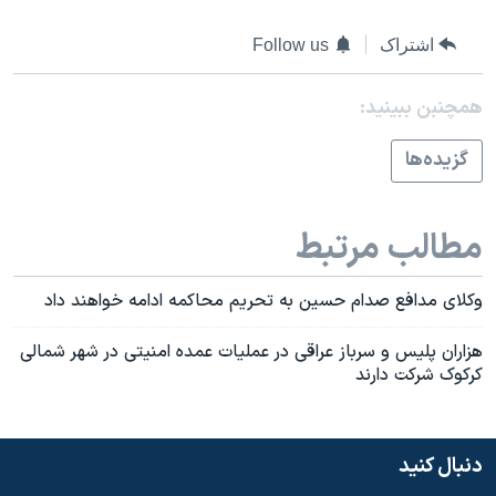
اسرائیل در جنگ
نرگس محمدی برنده جایزه نوبل صلح
اشتراک
Follow us
همایش محافظه‌کاران آمریکا «سی‌پک»
همچنبن ببینید:
صفحه‌های ویژه
گزيده‌ها
سفر پرزیدنت ترامپ به چین
مطالب مرتبط
وکلای مدافع صدام حسين به تحريم محاکمه ادامه خواهند داد
هزاران پليس و سرباز عراقی در عمليات عمده امنيتی در شهر شمالی
کرکوک شرکت دارند
دنبال کنید