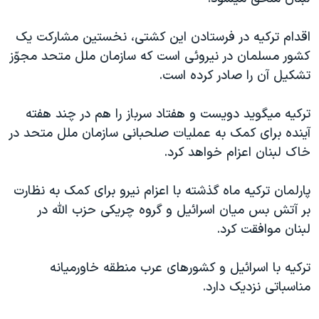
دنبال کنید
مستندها
فرهنگ و زندگی
اقدام ترکيه در فرستادن اين کشتی، نخستين مشارکت يک
حقوق شهروندی
انتخابات ریاست جمهوری آمریکا ۲۰۲۴
کشور مسلمان در نيروئی است که سازمان ملل متحد مجوّز
اقتصادی
حمله جمهوری اسلامی به اسرائیل
تشکيل آن را صادر کرده است.
رمز مهسا
علم و فناوری
زبانهای مختلف
ترکيه ميگويد دويست و هفتاد سرباز را هم در چند هفته
اسرائیل در جنگ
ورزش زنان در ایران
آينده برای کمک به عمليات صلحبانی سازمان ملل متحد در
گالری عکس
اعتراضات زن، زندگی، آزادی
خاک لبنان اعزام خواهد کرد.
آرشیو پخش زنده
مجموعه مستندهای دادخواهی
پارلمان ترکيه ماه گذشته با اعزام نيرو برای کمک به نظارت
تریبونال مردمی آبان ۹۸
بر آتش بس ميان اسرائيل و گروه چريکی حزب الله در
دادگاه حمید نوری
لبنان موافقت کرد.
چهل سال گروگان‌گیری
ترکيه با اسرائيل و کشورهای عرب منطقه خاورميانه
قانون شفافیت دارائی کادر رهبری ایران
مناسباتی نزديک دارد.
اعتراضات مردمی آبان ۹۸