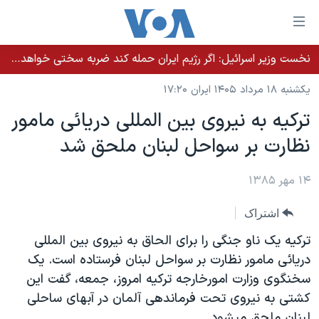
ینکهای
ابل
سترسی
نخست وزیر اسرائيل: اگر رژیم ایران حمله کند ضربه سختی خواهد خورد
خانه
هش
یکشنبه ۱۸ مرداد ۱۴۰۵ ایران ۱۷:۲۰
نسخه سبک وب‌سایت
ه
ترکيه به نيروی بين المللی دريائی مامور
حتوای
موضوع ها
نظارت بر سواحل لبنان ملحق شد
صلی
برنامه های تلویزیونی
ایران
هش
جدول برنامه ها
ه
۱۴ مهر ۱۳۸۵
آمریکا
فحه
صفحه‌های ویژه
جهان
اشتراک
صلی
فرکانس‌های صدای آمریکا
ورزشی
جام جهانی ۲۰۲۶
هش
ترکيه يک ناو جنگی را برای الحاق به نيروی بين المللی
پخش رادیویی
ه
گزیده‌ها
عملیات خشم حماسی
دريائی مامور نظارت بر سواحل لبنان فرستاده است. يک
ستجو
سخنگوی وزارت امورخارجه ترکيه امروز، جمعه، گفت اين
۲۵۰سالگی آمریکا
ویژه برنامه‌ها
یادگیری زبان انگلیسی
کشتی به نيروی تحت فرماندهی آلمان در آبهای ساحلی
ویدیوها
بایگانی برنامه‌های تلویزیونی
لبنان ملحق ميشود.