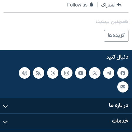
اسرائیل در جنگ
اشتراک
Follow us
نرگس محمدی برنده جایزه نوبل صلح
همچنبن ببینید:
همایش محافظه‌کاران آمریکا «سی‌پک»
صفحه‌های ویژه
گزيده‌ها
سفر پرزیدنت ترامپ به چین
دنبال کنید
در باره ما
خدمات