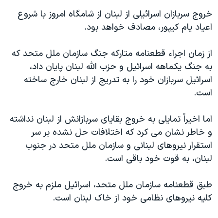
دنبال کنید
مستندها
فرهنگ و زندگی
خروج سربازان اسرائيلی از لبنان از شامگاه امروز با شروع
اعياد يام کيپور، مصادف خواهد بود.
حقوق شهروندی
انتخابات ریاست جمهوری آمریکا ۲۰۲۴
اقتصادی
حمله جمهوری اسلامی به اسرائیل
از زمان اجراء قطعنامه متارکه جنگ سازمان ملل متحد که
رمز مهسا
علم و فناوری
به جنگ يکماهه اسرائيل و حزب الله لبنان پايان داد،
زبانهای مختلف
اسرائيل سربازان خود را به تدريج از لبنان خارج ساخته
اسرائیل در جنگ
ورزش زنان در ایران
است.
گالری عکس
اعتراضات زن، زندگی، آزادی
آرشیو پخش زنده
مجموعه مستندهای دادخواهی
اما اخيراً تمايلی به خروج بقايای سربازانش از لبنان نداشته
و خاطر نشان می کرد که اختلافات حل نشده بر سر
تریبونال مردمی آبان ۹۸
استقرار نيروهای لبنانی و سازمان ملل متحد در جنوب
دادگاه حمید نوری
لبنان، به قوت خود باقی است.
چهل سال گروگان‌گیری
طبق قطعنامه سازمان ملل متحد، اسرائيل ملزم به خروج
قانون شفافیت دارائی کادر رهبری ایران
کليه نيروهای نظامی خود از خاک لبنان است.
اعتراضات مردمی آبان ۹۸