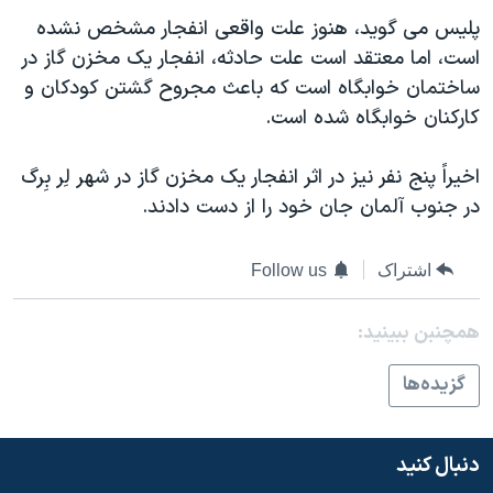
دنبال کنید
مستندها
فرهنگ و زندگی
پليس می گويد، هنوز علت واقعی انفجار مشخص نشده
است، اما معتقد است علت حادثه، انفجار يک مخزن گاز در
حقوق شهروندی
انتخابات ریاست جمهوری آمریکا ۲۰۲۴
ساختمان خوابگاه است که باعث مجروح گشتن کودکان و
اقتصادی
حمله جمهوری اسلامی به اسرائیل
کارکنان خوابگاه شده است.
رمز مهسا
علم و فناوری
زبانهای مختلف
اخيراً پنج نفر نيز در اثر انفجار يک مخزن گاز در شهر لِر بِرگ
اسرائیل در جنگ
ورزش زنان در ایران
در جنوب آلمان جان خود را از دست دادند.
گالری عکس
اعتراضات زن، زندگی، آزادی
آرشیو پخش زنده
مجموعه مستندهای دادخواهی
اشتراک
Follow us
تریبونال مردمی آبان ۹۸
همچنبن ببینید:
دادگاه حمید نوری
چهل سال گروگان‌گیری
گزيده‌ها
قانون شفافیت دارائی کادر رهبری ایران
اعتراضات مردمی آبان ۹۸
دنبال کنید