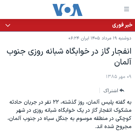
ینکهای
ابل
سترسی
خبر فوری
خانه
هش
دوشنبه ۱۹ مرداد ۱۴۰۵ ایران ۰۶:۲۴
نسخه سبک وب‌سایت
ه
انفجار گاز در خوابگاه شبانه روزی جنوب
حتوای
موضوع ها
آلمان
صلی
برنامه های تلویزیونی
ایران
هش
جدول برنامه ها
ه
۰۹ مهر ۱۳۸۵
آمریکا
فحه
صفحه‌های ویژه
جهان
اشتراک
صلی
فرکانس‌های صدای آمریکا
ورزشی
جام جهانی ۲۰۲۶
هش
به گفته پليس آلمان، روز گذشته، ۲۲ نفر در جريان حادثه
پخش رادیویی
ه
گزیده‌ها
عملیات خشم حماسی
مشکوک انفجار گاز در يک خوابگاه شبانه روزی در شهر
ستجو
کوچکی در منطقه موسوم به جنگل سياه در جنوب آلمان،
۲۵۰سالگی آمریکا
ویژه برنامه‌ها
یادگیری زبان انگلیسی
مجروح شده اند.
ویدیوها
بایگانی برنامه‌های تلویزیونی