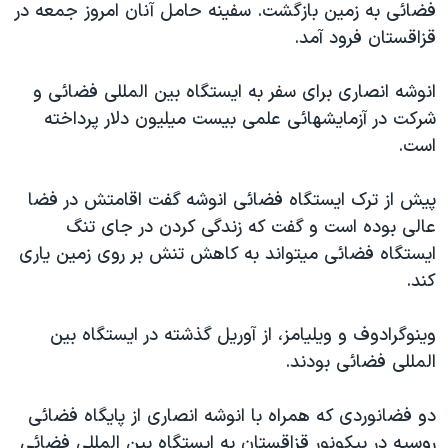
فضائی به زمين بازگشت. سفينه حامل آنان امروز جمعه در
دنبال کنید
مستندها
فرهنگ و زندگی
قزاقستان فرود آمد.
حقوق شهروندی
انتخابات ریاست جمهوری آمریکا ۲۰۲۴
انوشه انصاری برای سفر به ايستگاه بين المللی فضائی و
اقتصادی
حمله جمهوری اسلامی به اسرائیل
شرکت در آزمايشهائی علمی بيست ميليون دلار پرداخته
رمز مهسا
علم و فناوری
است.
زبانهای مختلف
اسرائیل در جنگ
ورزش زنان در ایران
پيش از ترک ايستگاه فضائی انوشه گفت اقامتش در فضا
گالری عکس
اعتراضات زن، زندگی، آزادی
عالی بوده است و گفت که زندگی کردن در جای تنگ
آرشیو پخش زنده
مجموعه مستندهای دادخواهی
ايستگاه فضائی ميتواند به کاهش تنش بر روی زمين ياری
تریبونال مردمی آبان ۹۸
کند.
دادگاه حمید نوری
وينوگرادوف و ويليامز، از آوريل گذشته در ايستگاه بين
چهل سال گروگان‌گیری
المللی فضائی بودند.
قانون شفافیت دارائی کادر رهبری ایران
دو فضانوردی که همراه با انوشه انصاری از پايگاه فضائی
اعتراضات مردمی آبان ۹۸
روسيه در بيکونور قزاقستان به ايستگاه بين المللی فضائی