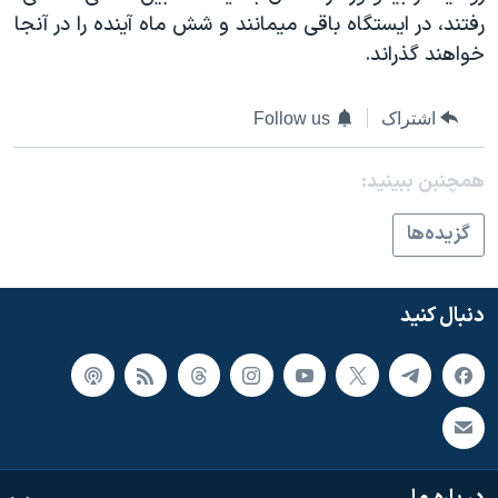
اسرائیل در جنگ
رفتند، در ايستگاه باقی ميمانند و شش ماه آينده را در آنجا
نرگس محمدی برنده جایزه نوبل صلح
خواهند گذراند.
همایش محافظه‌کاران آمریکا «سی‌پک»
اشتراک
Follow us
صفحه‌های ویژه
سفر پرزیدنت ترامپ به چین
همچنبن ببینید:
گزيده‌ها
دنبال کنید