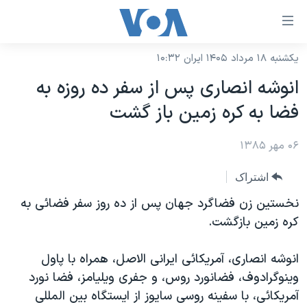
ینکهای
ابل
سترسی
یکشنبه ۱۸ مرداد ۱۴۰۵ ایران ۱۰:۳۲
خانه
هش
انوشه انصاری پس از سفر ده روزه به
نسخه سبک وب‌سایت
ه
فضا به کره زمين باز گشت
حتوای
موضوع ها
صلی
۰۶ مهر ۱۳۸۵
برنامه های تلویزیونی
ایران
هش
جدول برنامه ها
ه
آمریکا
اشتراک
فحه
صفحه‌های ویژه
جهان
نخستين زن فضاگرد جهان پس از ده روز سفر فضائی به
صلی
فرکانس‌های صدای آمریکا
کره زمين بازگشت.
ورزشی
جام جهانی ۲۰۲۶
هش
پخش رادیویی
ه
گزیده‌ها
عملیات خشم حماسی
انوشه انصاری، آمريکائی ايرانی الاصل، همراه با پاول
ستجو
۲۵۰سالگی آمریکا
ویژه برنامه‌ها
وينوگرادوف، فضانورد روس، و جفری ويليامز، فضا نورد
یادگیری زبان انگلیسی
آمريکائی، با سفينه روسی سايوز از ايستگاه بين المللی
ویدیوها
بایگانی برنامه‌های تلویزیونی