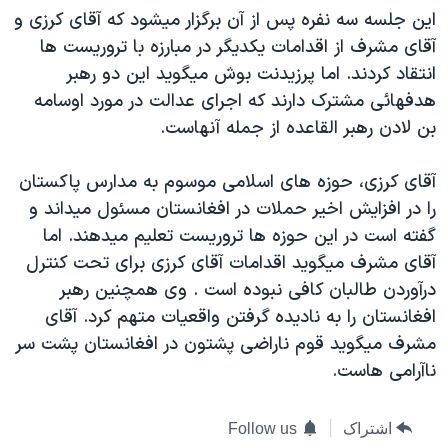
اين جلسه سه نفره پس از آن برگزار ميشود که آقای کرزی و
دنبال کنید
مستندها
فرهنگ و زندگی
آقای مشرف از اقدامات يکديگر در مبارزه با تروريست ها
حقوق شهروندی
انتخابات ریاست جمهوری آمریکا ۲۰۲۴
انتقاد کردند. اما پرزيدنت بوش ميگويد اين دو رهبر
اقتصادی
حمله جمهوری اسلامی به اسرائیل
هدفهائی مشترک دارند که اجرای عدالت در مورد اوسامه
بن لادن رهبر القاعده از جمله آنهاست.
رمز مهسا
علم و فناوری
زبانهای مختلف
اسرائیل در جنگ
ورزش زنان در ایران
آقای کرزی، حوزه های اسلامی موسوم به مدارس پاکستان
گالری عکس
اعتراضات زن، زندگی، آزادی
را در افزايش اخير حملات در افغانستان مسئول ميداند و
گفته است در اين حوزه ها تروريست تعليم ميدهند. اما
آرشیو پخش زنده
مجموعه مستندهای دادخواهی
آقای مشرف ميگويد اقدامات آقای کرزی برای تحت کنترل
تریبونال مردمی آبان ۹۸
درآوردن طالبان کافی نبوده است . وی همچنين رهبر
دادگاه حمید نوری
افغانستان را به ناديده گرفتن واقعيات متهم کرد. آقای
مشرف ميگويد قوم ناراضی پشتون در افغانستان پشت سر
چهل سال گروگان‌گیری
ناآرامی هاست.
قانون شفافیت دارائی کادر رهبری ایران
اعتراضات مردمی آبان ۹۸
اشتراک
Follow us