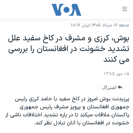
ینکهای
ابل
سترسی
جمعه ۱۶ مرداد ۱۴۰۵ ایران ۱۸:۱۶
خانه
هش
بوش، کرزی و مشرف در کاخ سفيد علل
نسخه سبک وب‌سایت
ه
تشديد خشونت در افغانستان را بررسی
حتوای
موضوع ها
می کنند
صلی
برنامه های تلویزیونی
ایران
هش
۰۵ مهر ۱۳۸۵
جدول برنامه ها
ه
آمریکا
فحه
صفحه‌های ویژه
جهان
اشتراک
صلی
فرکانس‌های صدای آمریکا
ورزشی
جام جهانی ۲۰۲۶
پرزيدنت بوش امروز در کاخ سفيد با حامد کرزی رئيس
هش
پخش رادیویی
جمهوری افغانستان و پرويز مشرف رئيس جمهوری
ه
گزیده‌ها
عملیات خشم حماسی
پاکستان ملاقات ميکند تا در باره تشديد اختلافات ناشی از
ستجو
۲۵۰سالگی آمریکا
ویژه برنامه‌ها
یادگیری زبان انگلیسی
خشونت در افغانستان با آنان تبادل نظر کند.
ویدیوها
بایگانی برنامه‌های تلویزیونی