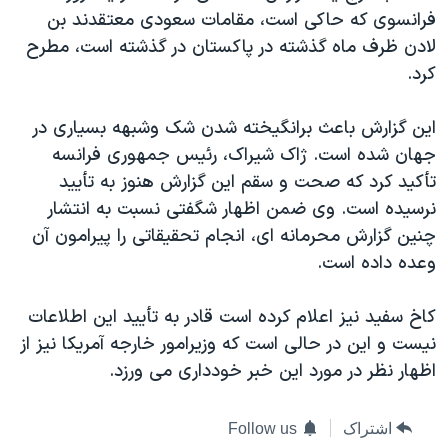
فرانسوی که حاکی است، مقامات سعودی معتقدند بن
دنبال کنید
مستندها
فرهنگ و زندگی
لادن ظرف ماه گذشته در پاکستان در گذشته است، مطرح
حقوق شهروندی
انتخابات ریاست جمهوری آمریکا ۲۰۲۴
کرد.
اقتصادی
حمله جمهوری اسلامی به اسرائیل
اين گزارش باعث برانگيخته شدن شک وشبهه بسياری در
رمز مهسا
علم و فناوری
زبانهای مختلف
جهان شده است. ژاک شيراک، رئيس جمهوری فرانسه
اسرائیل در جنگ
ورزش زنان در ایران
تأکيد کرد که صحت و سقم اين گزارش هنوز به تأييد
گالری عکس
اعتراضات زن، زندگی، آزادی
نرسيده است. وی ضمن اظهار شگفتی نسبت به انتشار
چنين گزارش محرمانه ای، انجام تحقيقاتی را پيرامون آن
آرشیو پخش زنده
مجموعه مستندهای دادخواهی
وعده داده است.
تریبونال مردمی آبان ۹۸
دادگاه حمید نوری
کاخ سفيد نيز اعلام کرده است قادر به تأييد اين اطلاعات
نيست و اين در حالی است که وزيرامور خارجه آمريکا نيز از
چهل سال گروگان‌گیری
اظهار نظر در مورد اين خبر خودداری می ورزد.
قانون شفافیت دارائی کادر رهبری ایران
اعتراضات مردمی آبان ۹۸
اشتراک
Follow us