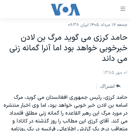
ینکهای
ابل
سترسی
جمعه ۱۶ مرداد ۱۴۰۵ ایران ۰۶:۳۸
خانه
هش
حامد کرزی می گويد مرگ بن لادن
نسخه سبک وب‌سایت
ه
خبرخوبی خواهد بود اما آنرا گمانه زنی
حتوای
موضوع ها
می داند
صلی
برنامه های تلویزیونی
ایران
هش
۰۱ مهر ۱۳۸۵
جدول برنامه ها
ه
آمریکا
فحه
صفحه‌های ویژه
جهان
اشتراک
صلی
فرکانس‌های صدای آمریکا
ورزشی
جام جهانی ۲۰۲۶
حامد کرزی، رئيس جمهوری افغانستان می گويد، مرگ
هش
پخش رادیویی
اسامه بن لادن خبر خوبی خواهد بود، اما وی اخبار منتشره
ه
گزیده‌ها
عملیات خشم حماسی
در مورد مرگ اين رهبر القاعده را گمانه زنی مطلق قلمداد
ستجو
۲۵۰سالگی آمریکا
ویژه برنامه‌ها
یادگیری زبان انگلیسی
می کند. آقای کرزی اين مطالب را روز گذشته در کانادا و
ویدیوها
بایگانی برنامه‌های تلویزیونی
متعاقب درج يک گزارش اطلاعاتی فرانسه در يک روزنامه