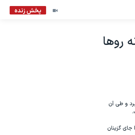
پخش زنده
ه روها
رد و طی آن
.
 جای گزينان