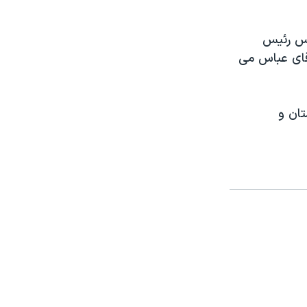
اس رئيس
آقای عباس می
تان و