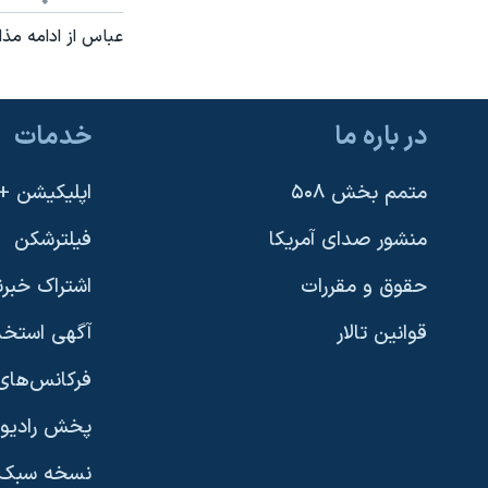
نرگس محمدی برنده جایزه نوبل صلح
عباس از ادامه مذ
همایش محافظه‌کاران آمریکا «سی‌پک»
صفحه‌های ویژه
در باره ما
خدمات
سفر پرزیدنت ترامپ به چین
متمم بخش ۵۰۸
اپلیکیشن +VOA
منشور صدای آمریکا
فیلترشکن
حقوق و مقررات
اشتراک خبرن
قوانین تالار
آگهی استخد
فرکانس‌های 
پخش رادیو
یادگیری زبان انگلیسی
نسخه سبک 