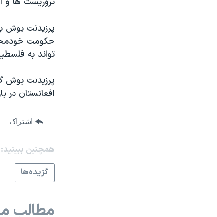
تروريست ها و اف
مستندها
فرهنگ و زندگی
حقوق شهروندی
انتخابات ریاست جمهوری آمریکا ۲۰۲۴
پرزيدنت بوش با
اقتصادی
حمله جمهوری اسلامی به اسرائیل
حکومت خودمختار
تواند به فلسطين
رمز مهسا
علم و فناوری
اسرائیل در جنگ
ورزش زنان در ایران
پرزيدنت بوش گف
گالری عکس
اعتراضات زن، زندگی، آزادی
افغانستان در بار
آرشیو پخش زنده
مجموعه مستندهای دادخواهی
اشتراک
تریبونال مردمی آبان ۹۸
دادگاه حمید نوری
همچنبن ببینید:
چهل سال گروگان‌گیری
گزيده‌ها
قانون شفافیت دارائی کادر رهبری ایران
اعتراضات مردمی آبان ۹۸
مطالب مر
اسرائیل در جنگ