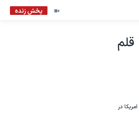
پخش زنده
دکتر ناصر زرافشان برنده جايزه ۲۰۰۶ قلم
صدای امريکا در