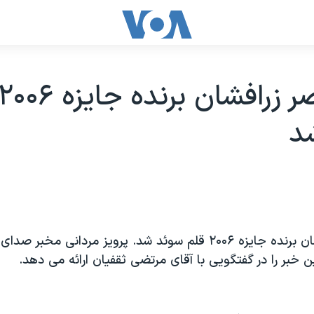
د
دکتر ناصر زرافشان برنده جايزه ۲۰۰۶ قلم سوئد شد. پرويز مردانی مخبر 
ن خبر را در گفتگويی با آقای مرتضی ثقفيان ارائه می دهد.