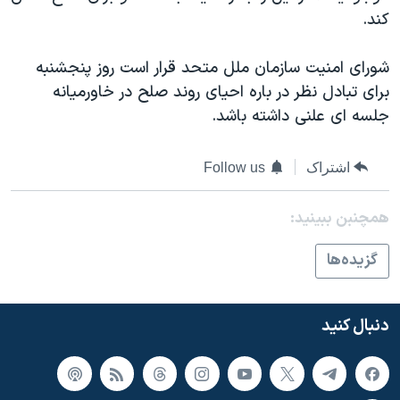
اسرائیل در جنگ
کند.
نرگس محمدی برنده جایزه نوبل صلح
شورای امنيت سازمان ملل متحد قرار است روز پنجشنبه
همایش محافظه‌کاران آمریکا «سی‌پک»
برای تبادل نظر در باره احيای روند صلح در خاورميانه
صفحه‌های ویژه
جلسه ای علنی داشته باشد.
سفر پرزیدنت ترامپ به چین
اشتراک
Follow us
همچنبن ببینید:
گزيده‌ها
دنبال کنید