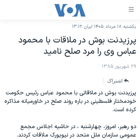
ینکهای
ابل
سترسی
یکشنبه ۱۸ مرداد ۱۴۰۵ ایران ۱۳:۱۲
خانه
هش
پرزيدنت بوش در ملاقات با محمود
نسخه سبک وب‌سایت
ه
عباس وی را مرد صلح ناميد
حتوای
موضوع ها
صلی
۲۹ شهریور ۱۳۸۵
برنامه های تلویزیونی
ایران
هش
جدول برنامه ها
ه
آمریکا
اشتراک
فحه
صفحه‌های ویژه
جهان
پرزيدنت بوش در ملاقاتی با محمود عباس رئيس حکومت
صلی
فرکانس‌های صدای آمریکا
خودمختار فلسطينی در باره روند صلح در خاورميانه مذاکره
ورزشی
جام جهانی ۲۰۲۶
هش
کرده است.
پخش رادیویی
ه
گزیده‌ها
عملیات خشم حماسی
ستجو
۲۵۰سالگی آمریکا
ویژه برنامه‌ها
دو رهبر، امروز، چهارشنبه ، در حاشيه اجلاس مجمع
یادگیری زبان انگلیسی
عمومی سازمان ملل متحد در نيويورک ملاقات کردند.
ویدیوها
بایگانی برنامه‌های تلویزیونی