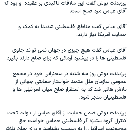
پرزيدنت بوش گفت اين ملاقات تاکيدی بر عقيده او بود که
دنبال کنید
مستندها
فرهنگ و زندگی
آقای عباس مرد صلح است.
حقوق شهروندی
انتخابات ریاست جمهوری آمریکا ۲۰۲۴
آقای عباس گفت مناطق فلسطينی شديدا به کمک و
اقتصادی
حمله جمهوری اسلامی به اسرائیل
حمايت آمريکا نياز دارند.
رمز مهسا
علم و فناوری
زبانهای مختلف
اسرائیل در جنگ
ورزش زنان در ایران
آقای عباس گفت هيچ چيزی در جهان نمی تواند جلوی
فلسطينی ها را در پيشبرد آرمانی که برای صلح دارند بگيرد.
گالری عکس
اعتراضات زن، زندگی، آزادی
آرشیو پخش زنده
مجموعه مستندهای دادخواهی
پرزيدنت بوش روز سه شنبه در سخنرانی خود در مجمع
تریبونال مردمی آبان ۹۸
عمومی سازمان ملل متحد خواستار حمايتی جهانی از
تلاش هائی شد که به استقرار صلح ميان اسرائيلی ها و
دادگاه حمید نوری
فلسطينيان منجر شود.
چهل سال گروگان‌گیری
قانون شفافیت دارائی کادر رهبری ایران
پرزيدنت بوش ضمن حمايت از آقای عباس از دولت تحت
کنترل گروه ستيزه گر فلسطينی حماس خواست حق
اعتراضات مردمی آبان ۹۸
موجوديت اسرائيل را به رسميت بشناسد و برای صلح تلاش