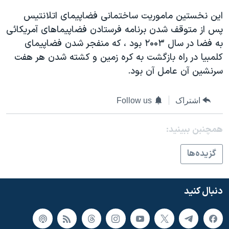
اسرائیل در جنگ
اين نخستين ماموريت ساختمانی فضاپيمای اتلانتيس
نرگس محمدی برنده جایزه نوبل صلح
پس از متوقف شدن برنامه فرستادن فضاپيماهای آمريکائی
همایش محافظه‌کاران آمریکا «سی‌پک»
به فضا در سال ۲۰۰۳ بود ، که منفجر شدن فضاپيمای
کلمبيا در راه بازگشت به کره زمين و کشته شدن هر هفت
صفحه‌های ویژه
سرنشين آن عامل آن بود.
سفر پرزیدنت ترامپ به چین
اشتراک
Follow us
همچنبن ببینید:
گزيده‌ها
دنبال کنید