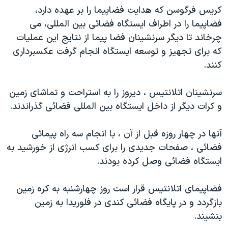
کريس فرگوسن که هدايت فضاپيما را بر عهده دارد،
دنبال کنید
مستندها
فرهنگ و زندگی
فضاپيما را در اطراف ايستگاه فضائی بين المللی، می
حقوق شهروندی
انتخابات ریاست جمهوری آمریکا ۲۰۲۴
چرخاند تا ديگر سرنشينان فضا پيما از نتايج اين عمليات
اقتصادی
حمله جمهوری اسلامی به اسرائیل
که برای تجهيز و توسعه ايستگاه انجام گرفت عکسبرداری
کنند.
رمز مهسا
علم و فناوری
زبانهای مختلف
اسرائیل در جنگ
ورزش زنان در ایران
سرنشينان اتلانتيس ، ديروز را به استراحت و تماشای زمين
گالری عکس
اعتراضات زن، زندگی، آزادی
و کرات ديگر از داخل ايستگاه بين المللی فضائی گذراندند.
آرشیو پخش زنده
مجموعه مستندهای دادخواهی
آنها در چهار روزه قبل از آن ، با انجام سه راه پيمائی
تریبونال مردمی آبان ۹۸
فضائی ، صفحات جديدی را برای کسب انرژی از خورشيد به
دادگاه حمید نوری
ايستگاه فضائی وصل کرده بودند.
چهل سال گروگان‌گیری
فضاپيمای اتلانتيس قرار است روز چهارشنبه به کره زمين
قانون شفافیت دارائی کادر رهبری ایران
بازگردد و در پايگاه فضائی کندی در فلوريدا به زمين
اعتراضات مردمی آبان ۹۸
بنشيند.