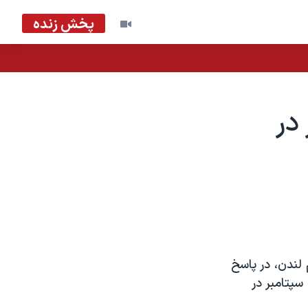
پخش زنده
در
 لندن، در پاسخ
سپتامبر در