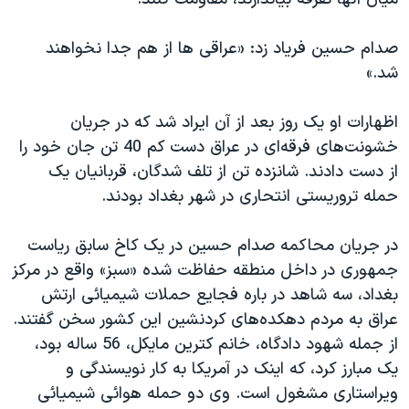
دنبال کنید
مستندها
فرهنگ و زندگی
صدام حسين فرياد زد: «عراقی ها از هم جدا نخواهند
حقوق شهروندی
انتخابات ریاست جمهوری آمریکا ۲۰۲۴
شد.»
اقتصادی
حمله جمهوری اسلامی به اسرائیل
رمز مهسا
علم و فناوری
اظهارات او يک روز بعد از آن ايراد شد که در جريان
زبانهای مختلف
خشونت‌های فرقه‌ای در عراق دست کم 40 تن جان خود را
اسرائیل در جنگ
ورزش زنان در ایران
از دست دادند. شانزده تن از تلف شدگان، قربانيان يک
گالری عکس
اعتراضات زن، زندگی، آزادی
حمله تروريستی انتحاری در شهر بغداد بودند.
آرشیو پخش زنده
مجموعه مستندهای دادخواهی
در جريان محاکمه صدام حسين در يک کاخ سابق رياست
تریبونال مردمی آبان ۹۸
جمهوری در داخل منطقه حفاظت شده «سبز» واقع در مرکز
دادگاه حمید نوری
بغداد، سه شاهد در باره فجايع حملات شيميائی ارتش
چهل سال گروگان‌گیری
عراق به مردم دهکده‌های کردنشين اين کشور سخن گفتند.
از جمله شهود دادگاه، خانم کترين مايکل، 56 ساله بود،
قانون شفافیت دارائی کادر رهبری ایران
يک مبارز کرد، که اينک در آمريکا به کار نويسندگی و
اعتراضات مردمی آبان ۹۸
ويراستاری مشغول است. وی دو حمله هوائی شيميائی