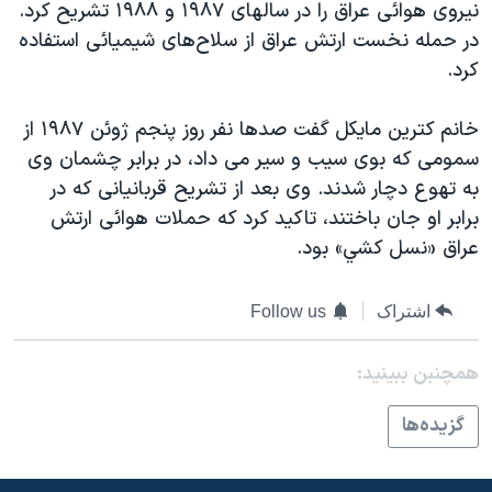
اسرائیل در جنگ
نيروی هوائی عراق را در سالهای ۱۹۸۷ و ۱۹۸۸ تشريح کرد.
در حمله نخست ارتش عراق از سلاح‌های شيميائی استفاده
نرگس محمدی برنده جایزه نوبل صلح
کرد.
همایش محافظه‌کاران آمریکا «سی‌پک»
صفحه‌های ویژه
خانم کترين مايکل گفت صدها نفر روز پنجم ژوئن ۱۹۸۷ از
سمومی که بوی سيب و سير می داد، در برابر چشمان وی
سفر پرزیدنت ترامپ به چین
به تهوع دچار شدند. وی بعد از تشريح قربانيانی که در
برابر او جان باختند، تاکيد کرد که حملات هوائی ارتش
عراق «نسل کشي» بود.
اشتراک
Follow us
همچنبن ببینید:
گزيده‌ها