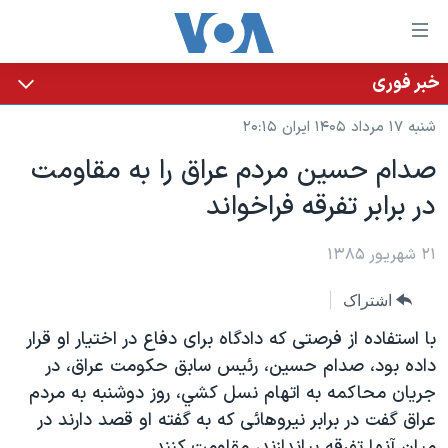
ینکهای
ابل
سترسی
خبر فوری
خانه
هش
شنبه ۱۷ مرداد ۱۴۰۵ ایران ۲۰:۱۵
نسخه سبک وب‌سایت
ه
صدام حسين مردم عراق را به مقاومت
حتوای
موضوع ها
در برابر تفرقه فراخواند
صلی
برنامه های تلویزیونی
ایران
هش
جدول برنامه ها
ه
۲۱ شهریور ۱۳۸۵
آمریکا
فحه
صفحه‌های ویژه
جهان
اشتراک
صلی
فرکانس‌های صدای آمریکا
ورزشی
جام جهانی ۲۰۲۶
هش
با استفاده از فرصتی که دادگاه برای دفاع در اختيار او قرار
پخش رادیویی
ه
گزیده‌ها
عملیات خشم حماسی
داده بود، صدام حسين، رئيس سابق حکومت عراق، در
ستجو
جريان محاکمه به اتهام نسل کشي، روز دوشنبه به مردم
۲۵۰سالگی آمریکا
ویژه برنامه‌ها
یادگیری زبان انگلیسی
عراق گفت در برابر نيروهائی که به گفته او قصد دارند در
ویدیوها
بایگانی برنامه‌های تلویزیونی
ميان آنها تفرقه بياندازند، مقاومت کنند.