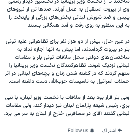
ساختند تا از نخست وزير بريتانيا در نخستين ديدار رسمی
اسرائیل در جنگ
وی از بيروت استقبال به عمل آورند. صدها تن از نيروهای
نرگس محمدی برنده جایزه نوبل صلح
پليس و ضد شورش لبنانی بخش‌های بزرگی از پايتخت را
همایش محافظه‌کاران آمریکا «سی‌پک»
به اين منظور به روی رفت و آمد همگانی بستند.
صفحه‌های ویژه
در عين حال، بيش از دو هزار نفر برای تظاهراتی عليه تونی
سفر پرزیدنت ترامپ به چین
بلر در بيروت گردآمدند، اما پيش به آنها اجازه نداد به
ساختمان‌های دولتی محل ملاقات تونی بلر و مقامات
لبنانی نزديک شوند. تظاهرکنندگان نخست وزير بريتانيا را
متهم کردند که در کشته شدن زنان و بچه‌های لبنانی در اثر
حملات اسرائيل به تاسيسات حزب‌الله، دست داشته است.
ونی بلر قرار بود بعد از ملاقات با نخست وزير لبنان، با نبی
بري، رئيس شيعه پارلمان لبنان نيز ديدار کند، ولی مقامات
لبنانی گفتند آقای در مسافرتی خارج از لبنان به سر می برد.
اشتراک
Follow us