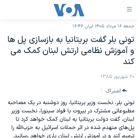
ینکهای
ابل
سترسی
جمعه ۱۶ مرداد ۱۴۰۵ ایران ۱۶:۴۶
خانه
هش
تونی بلر گفت بريتانيا به بازسازی پل ها
نسخه سبک وب‌سایت
ه
و آموزش نظامی ارتش لبنان کمک می
حتوای
موضوع ها
کند
صلی
برنامه های تلویزیونی
ایران
هش
۲۰ شهریور ۱۳۸۵
جدول برنامه ها
ه
آمریکا
فحه
صفحه‌های ویژه
جهان
اشتراک
صلی
فرکانس‌های صدای آمریکا
ورزشی
جام جهانی ۲۰۲۶
تونی بلر، نخست وزير بريتانيا، روز دوشنبه در يک مصاحبه
هش
پخش رادیویی
مطبوعاتی مشترک در بيروت با فواد سينورا، نخست وزير
ه
گزیده‌ها
عملیات خشم حماسی
لبنان، گفت دولت بريتانيا به لبنان کمک خواهد کرد تا
ستجو
۲۵۰سالگی آمریکا
ویژه برنامه‌ها
یادگیری زبان انگلیسی
پل‌های منهدم شده در اثر حملات اسرائيل به حزب‌الله را
ویدیوها
بایگانی برنامه‌های تلویزیونی
ترميم کند و در آموزش ارتش لبنان ياری خواهد رسانيد.