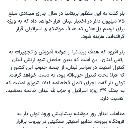
دنبال کنید
مستندها
فرهنگ و زندگی
بلر گفت به اين منظور بريتانيا در سال جاری ميلادی مبلغ
حقوق شهروندی
انتخابات ریاست جمهوری آمریکا ۲۰۲۴
۷۵ ميليون دلار در اختيار لبنان قرار خواهد داد که به ويژه
اقتصادی
حمله جمهوری اسلامی به اسرائیل
برای ترميم پل‌هائی که هدف موشکهای اسرائيلی قرار
گرفته‌اند، هزينه شود.
رمز مهسا
علم و فناوری
زبانهای مختلف
اسرائیل در جنگ
ورزش زنان در ایران
بلر افزود که هدف بريتانيا از عرضه آموزش و تجهيزات به
گالری عکس
اعتراضات زن، زندگی، آزادی
ارتش لبنان، اين است که يقين حاصل شود ارتش لبنان
کنترل امنيت در سراسر لبنان، از جمله جنوب اين کشور را
آرشیو پخش زنده
مجموعه مستندهای دادخواهی
که قبلا تحت کنترل حزب‌الله بود، به دست خواهد گرفت.
تریبونال مردمی آبان ۹۸
تونی بلر گفت اجرای کامل قطعنامه ۱۷۰۱ شورای امنيت که
دادگاه حمید نوری
به جنگ ۳۴ روزه اسرائيل و حزب‌الله لبنان خاتمه بخشيد،
اهميت دارد.
چهل سال گروگان‌گیری
قانون شفافیت دارائی کادر رهبری ایران
مقامات لبنان روز دوشنبه پيشاپيش ورود تونی بلر به
اعتراضات مردمی آبان ۹۸
فرودگاه بيروت، تدابير امنيتی سنگينی در بيروت برقرار