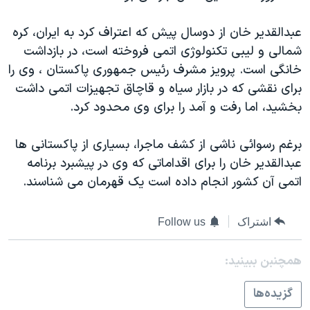
دنبال کنید
مستندها
فرهنگ و زندگی
عبدالقدير خان از دوسال پيش که اعتراف کرد به ايران، کره
حقوق شهروندی
انتخابات ریاست جمهوری آمریکا ۲۰۲۴
شمالی و ليبی تکنولوژی اتمی فروخته است، در بازداشت
اقتصادی
حمله جمهوری اسلامی به اسرائیل
خانگی است. پرويز مشرف رئيس جمهوری پاکستان ، وی را
برای نقشی که در بازار سياه و قاچاق تجهيزات اتمی داشت
رمز مهسا
علم و فناوری
زبانهای مختلف
بخشيد، اما رفت و آمد را برای وی محدود کرد.
اسرائیل در جنگ
ورزش زنان در ایران
گالری عکس
اعتراضات زن، زندگی، آزادی
برغم رسوائی ناشی از کشف ماجرا، بسياری از پاکستانی ها
عبدالقدير خان را برای اقداماتی که وی در پيشبرد برنامه
آرشیو پخش زنده
مجموعه مستندهای دادخواهی
اتمی آن کشور انجام داده است يک قهرمان می شناسند.
تریبونال مردمی آبان ۹۸
دادگاه حمید نوری
اشتراک
Follow us
چهل سال گروگان‌گیری
همچنبن ببینید:
قانون شفافیت دارائی کادر رهبری ایران
اعتراضات مردمی آبان ۹۸
گزيده‌ها