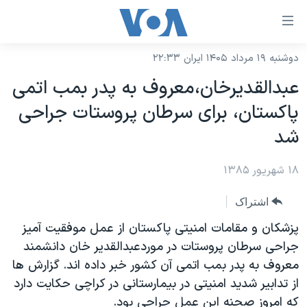
ینکهای
ابل
سترسی
دوشنبه ۱۹ مرداد ۱۴۰۵ ایران ۲۲:۳۳
خانه
هش
عبدالقديرخان،معروف به پدر بمب اتمی
نسخه سبک وب‌سایت
ه
پاکستان، برای سرطان پروستات جراحی
حتوای
موضوع ها
شد
صلی
برنامه های تلویزیونی
ایران
هش
۱۸ شهریور ۱۳۸۵
جدول برنامه ها
ه
آمریکا
فحه
صفحه‌های ویژه
جهان
اشتراک
صلی
فرکانس‌های صدای آمریکا
ورزشی
جام جهانی ۲۰۲۶
پزشکان و مقامات امنيتی پاکستان از عمل موفقيت آميز
هش
پخش رادیویی
جراحی سرطان پروستات در موردعبدالقدير خان دانشمند
ه
گزیده‌ها
عملیات خشم حماسی
معروف به پدر بمب اتمی آن کشور خبر داده اند. گزارش ها
ستجو
۲۵۰سالگی آمریکا
ویژه برنامه‌ها
یادگیری زبان انگلیسی
از تدابير شديد امنيتی در بيمارستانی در کراچی حکايت دارد
ویدیوها
بایگانی برنامه‌های تلویزیونی
که امروز صحنه اين عمل جراحی بود.