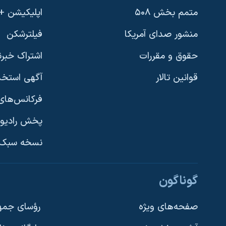
متمم بخش ۵۰۸
اپلیکیشن +VOA
منشور صدای آمریکا
فیلترشکن
حقوق و مقررات
اشتراک خبرن
قوانین تالار
آگهی استخد
فرکانس‌های 
پخش رادیو
یادگیری زبان انگلیسی
نسخه سبک 
دنبال کنید
گوناگون
صفحه‌های ویژه
رؤسای جمهو