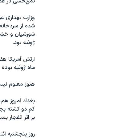
ثمربخشی در عمي
مستندها
فرهنگ و زندگی
حقوق شهروندی
انتخابات ریاست جمهوری آمریکا ۲۰۲۴
وزارت بهداری عر
اقتصادی
حمله جمهوری اسلامی به اسرائیل
شده از سردخانه 
شورشيان و خشون
رمز مهسا
علم و فناوری
ژوئيه بود.
اسرائیل در جنگ
ورزش زنان در ایران
گالری عکس
اعتراضات زن، زندگی، آزادی
ارتش آمريکا هفت
ماه ژوئيه بوده 
آرشیو پخش زنده
مجموعه مستندهای دادخواهی
تریبونال مردمی آبان ۹۸
هنوز معلوم نيست
دادگاه حمید نوری
بغداد امروز هم
چهل سال گروگان‌گیری
کم دو کشته بجا
قانون شفافیت دارائی کادر رهبری ایران
بر اثر انفجار بم
اعتراضات مردمی آبان ۹۸
روز پنجشنبه ائت
اسرائیل در جنگ