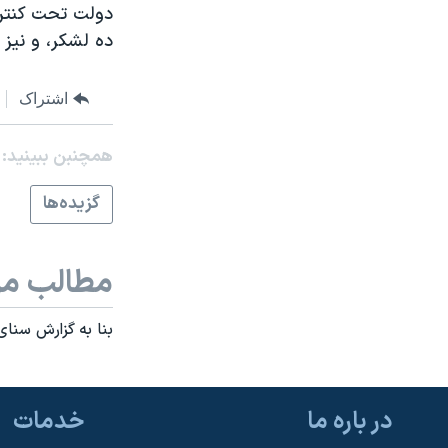
دولت تحت کنترل 
نرگس محمدی برنده جایزه نوبل صلح
ده لشکر، و نيز 
همایش محافظه‌کاران آمریکا «سی‌پک»
صفحه‌های ویژه
اشتراک
سفر پرزیدنت ترامپ به چین
همچنبن ببینید:
گزيده‌ها
مطالب مر
بنا به گزارش سنای
در باره ما
خدمات