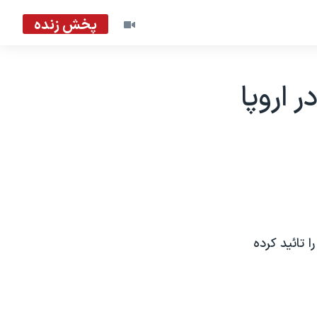
پخش زنده
اروپا
 تائيد کرده