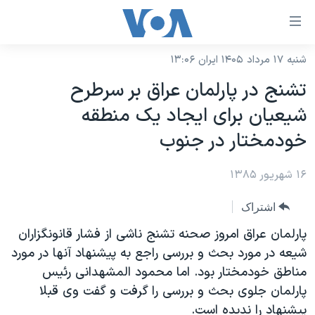
ینکهای
ابل
سترسی
شنبه ۱۷ مرداد ۱۴۰۵ ایران ۱۳:۰۶
خانه
هش
تشنج در پارلمان عراق بر سرطرح
نسخه سبک وب‌سایت
ه
شيعيان برای ايجاد يک منطقه
حتوای
موضوع ها
خودمختار در جنوب
صلی
برنامه های تلویزیونی
ایران
هش
۱۶ شهریور ۱۳۸۵
جدول برنامه ها
ه
آمریکا
فحه
صفحه‌های ویژه
جهان
اشتراک
صلی
فرکانس‌های صدای آمریکا
ورزشی
جام جهانی ۲۰۲۶
پارلمان عراق امروز صحنه تشنج ناشی از فشار قانونگزاران
هش
پخش رادیویی
شيعه در مورد بحث و بررسی راجع به پيشنهاد آنها در مورد
ه
گزیده‌ها
عملیات خشم حماسی
مناطق خودمختار بود. اما محمود المشهدانی رئيس
ستجو
۲۵۰سالگی آمریکا
ویژه برنامه‌ها
یادگیری زبان انگلیسی
پارلمان جلوی بحث و بررسی را گرفت و گفت وی قبلا
ویدیوها
بایگانی برنامه‌های تلویزیونی
پيشنهاد را نديده است.