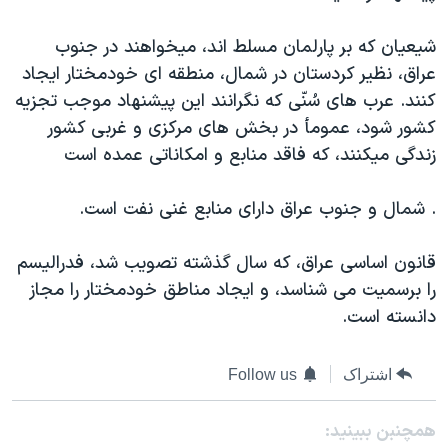
دنبال کنید
مستندها
فرهنگ و زندگی
شيعيان که بر پارلمان مسلط اند، ميخواهند در جنوب
حقوق شهروندی
انتخابات ریاست جمهوری آمریکا ۲۰۲۴
عراق، نظير کردستان در شمال، منطقه ای خودمختار ايجاد
اقتصادی
حمله جمهوری اسلامی به اسرائیل
کنند. عرب های سُنّی که نگرانند اين پيشنهاد موجب تجزيه
کشور شود، عمومأ در بخش های مرکزی و غربی کشور
رمز مهسا
علم و فناوری
زبانهای مختلف
زندگی ميکنند، که فاقد منابع و امکاناتی عمده است
اسرائیل در جنگ
ورزش زنان در ایران
گالری عکس
اعتراضات زن، زندگی، آزادی
. شمال و جنوب عراق دارای منابع غنی نفت است.
آرشیو پخش زنده
مجموعه مستندهای دادخواهی
قانون اساسی عراق، که سال گذشته تصويب شد، فدراليسم
تریبونال مردمی آبان ۹۸
را برسميت می شناسد، و ايجاد مناطق خودمختار را مجاز
دادگاه حمید نوری
دانسته است.
چهل سال گروگان‌گیری
اشتراک
Follow us
قانون شفافیت دارائی کادر رهبری ایران
اعتراضات مردمی آبان ۹۸
همچنبن ببینید: