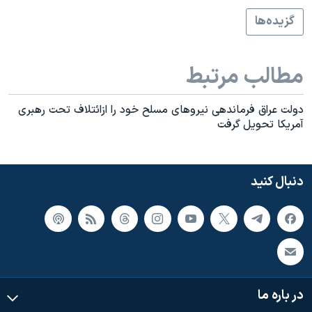
اسرائیل در جنگ
گزيده‌ها
نرگس محمدی برنده جایزه نوبل صلح
همایش محافظه‌کاران آمریکا «سی‌پک»
مطالب مرتبط
صفحه‌های ویژه
سفر پرزیدنت ترامپ به چین
دولت عراق فرماندهی نيروهای مسلح خود را ازائتلاف تحت رهبری
آمريکا تحويل گرفت
دنبال کنید
در باره ما