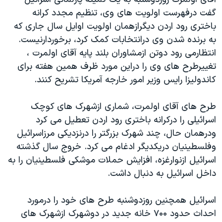
دنبال کنید
مستندها
فرهنگ و زندگی
گفت درفهرست اولويت های وی، تنظيم مجدد کرانه
باختری رود اردن ديگرازهمان اولويت اوايل سال جاری که
حقوق شهروندی
انتخابات ریاست جمهوری آمریکا ۲۰۲۴
به برنده شدن وی درانتخابات کمک کرد، برخوردارنيست.
اقتصادی
حمله جمهوری اسلامی به اسرائیل
انتظارمی رود دوتن ازمشاوران بلند پايه آقای اولمرت ،
رمز مهسا
علم و فناوری
تغييرطرح های وی را دراين مورد ظرف همين هفته برای
زبانهای مختلف
کاندوليزا رايس وزير امور خارجه آمريکا تشريح کنند.
اسرائیل در جنگ
ورزش زنان در ایران
گالری عکس
اعتراضات زن، زندگی، آزادی
طرح های آقای اولمرت، شماری ازشهرک های کوچک
آرشیو پخش زنده
مجموعه مستندهای دادخواهی
اسرائيلی را درکرانه باختری رود اردن تعطيل می کرد
ودرهمان حال، چند شهرک بزرگتر را درنزديکی مرزاسرائيل
تریبونال مردمی آبان ۹۸
وفلسطينيان دريکديگر ادغام می کرد. خروج سال گذشته
دادگاه حمید نوری
اسرائيل ازنوارغزه، افزايش حملات موشکی فلسطينيان را به
چهل سال گروگان‌گیری
داخل اسرائيل به دنبال داشت.
قانون شفافیت دارائی کادر رهبری ایران
اسرائيل همچنين روزدوشنبه طرح های خود را درمورد
اعتراضات مردمی آبان ۹۸
احداث حدود ۷۰۰ خانه جديد در دوشهرک ازشهرک های