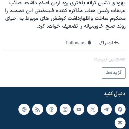
اسرائیل در جنگ
يهودی نشين کرانه باختری رود اردن اعلام داشت. صائب
عريقات رئيس هيات مذاکره کننده فلسطينی اين تصميم را
نرگس محمدی برنده جایزه نوبل صلح
محکوم ساخت واظهارداشت کوشش های مربوط به احيای
همایش محافظه‌کاران آمریکا «سی‌پک»
روند صلح خاورميانه را تضعيف خواهد کرد.
صفحه‌های ویژه
سفر پرزیدنت ترامپ به چین
اشتراک
Follow us
همچنبن ببینید:
گزيده‌ها
دنبال کنید