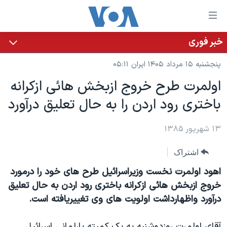
ینکهای
ابل
سترسی
خبر فوری
خانه
هش
پنجشنبه ۱۵ مرداد ۱۴۰۵ ایران ۰۵:۱۱
نسخه سبک وب‌سایت
ه
اولمرت طرح خروج ازبخش هائی ازکرانه
حتوای
موضوع ها
باختری رود اردن را به حال تعليق درآورد
صلی
برنامه های تلویزیونی
ایران
هش
جدول برنامه ها
ه
۱۳ شهریور ۱۳۸۵
آمریکا
فحه
صفحه‌های ویژه
جهان
اشتراک
صلی
فرکانس‌های صدای آمریکا
ورزشی
جام جهانی ۲۰۲۶
هش
اهود اولمرت نخست وزيراسرائيل طرح های خود را درمورد
پخش رادیویی
ه
گزیده‌ها
عملیات خشم حماسی
خروج ازبخش هائی ازکرانه باختری رود اردن به حال تعليق
ستجو
درآورد واظهارداشت اولويت های وی تغييريافته است.
۲۵۰سالگی آمریکا
ویژه برنامه‌ها
یادگیری زبان انگلیسی
ویدیوها
بایگانی برنامه‌های تلویزیونی
آقای اولمرت روزدوشنبه به يک کميته پارلمانی اسرائيل