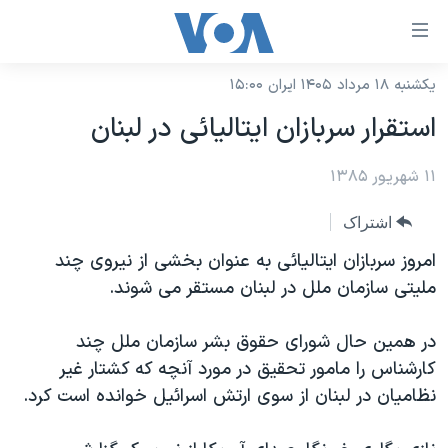
ینکهای
ابل
سترسی
یکشنبه ۱۸ مرداد ۱۴۰۵ ایران ۱۵:۰۰
خانه
هش
استقرار سربازان ايتاليائی در لبنان
نسخه سبک وب‌سایت
ه
حتوای
۱۱ شهریور ۱۳۸۵
موضوع ها
صلی
برنامه های تلویزیونی
ایران
اشتراک
هش
جدول برنامه ها
ه
آمریکا
امروز سربازان ايتاليائی به عنوان بخشی از نيروی چند
فحه
صفحه‌های ویژه
مليتی سازمان ملل در لبنان مستقر می شوند.
جهان
صلی
فرکانس‌های صدای آمریکا
ورزشی
جام جهانی ۲۰۲۶
هش
در همين حال شورای حقوق بشر سازمان ملل چند
پخش رادیویی
ه
گزیده‌ها
عملیات خشم حماسی
کارشناس را مامور تحقيق در مورد آنچه که کشتار غير
ستجو
نظاميان در لبنان از سوی ارتش اسرائيل خوانده است کرد.
۲۵۰سالگی آمریکا
ویژه برنامه‌ها
یادگیری زبان انگلیسی
ویدیوها
بایگانی برنامه‌های تلویزیونی