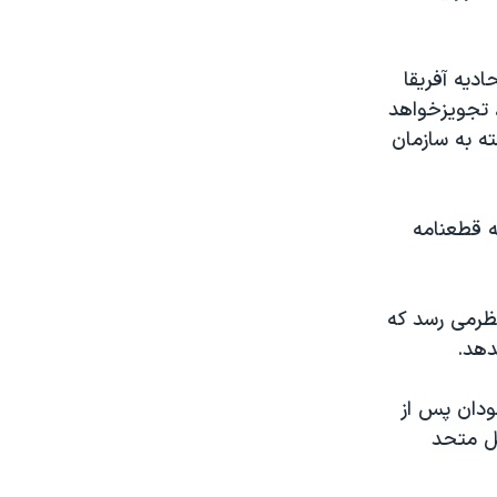
اديه آفريقا
، تجويزخواهد
ه به سازمان
ه قطعنامه
نظرمی رسد که
دهد.
ودان پس از
لل متحد