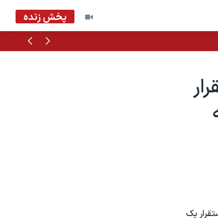
پخش زنده
قبلی
بعدی
ار
تقرار يک