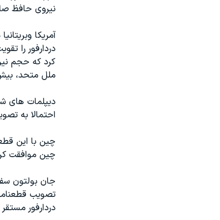
مستندها
فرهنگ و زندگی
نيروی حافظ صلح
حقوق شهروندی
انتخابات ریاست جمهوری آمریکا ۲۰۲۴
آمريکا وبريتانيا
اقتصادی
حمله جمهوری اسلامی به اسرائیل
دردارفور را تقو
رمز مهسا
علم و فناوری
کرد که حجم نيرو
اسرائیل در جنگ
ورزش زنان در ایران
ملل متحد، بيش ا
گالری عکس
اعتراضات زن، زندگی، آزادی
ديپلمات های شو
آرشیو پخش زنده
مجموعه مستندهای دادخواهی
احتمالا به تصو
تریبونال مردمی آبان ۹۸
چين با اين قطع
دادگاه حمید نوری
چين موافقت کرد
چهل سال گروگان‌گیری
قانون شفافیت دارائی کادر رهبری ایران
جان بولتون سفي
تصويب قطعنامه،
اعتراضات مردمی آبان ۹۸
دردارفور مستقر 
اسرائیل در جنگ