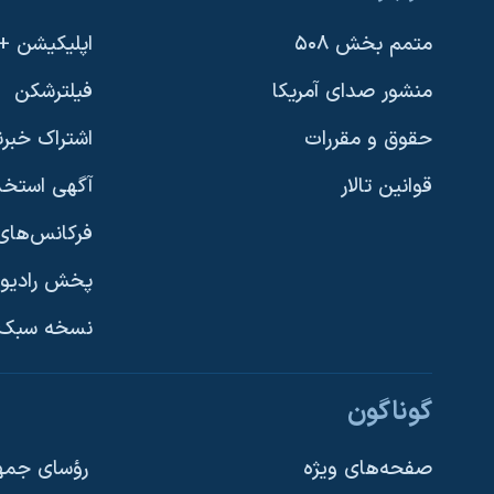
متمم بخش ۵۰۸
اپلیکیشن +VOA
منشور صدای آمریکا
فیلترشکن
حقوق و مقررات
اشتراک خبرن
قوانین تالار
آگهی استخد
فرکانس‌های 
پخش رادیو
یادگیری زبان انگلیسی
نسخه سبک 
دنبال کنید
گوناگون
صفحه‌های ویژه
رؤسای جمهو