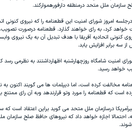
 سازمان ملل متحد درمنطقه دارفورهموارکند.
 درجلسه امروز شورای امنيت اين قطعنامه را که نيروی کنونی اتح
يت خواهد کرد، به رای خواهند گذارد. قطعنامه درصورت تصويب
ی کنونی اتحاديه آفريقا با هدف تبديل آن به يک نيروی وابست
ز سه برابر افزايش يابد.
رای امنيت شامگاه روزچهارشنبه اظهارداشتند به نظرمی رسد ک
يب خواهد رسيد.
نامه مخالفت کرده است، اما ديپلمات ها می گويند اکنون به 
ه است که قطعنامه را مورد وتو قرارندهد وبه آن رای ممتنع ب
رآمريکا درسازمان ملل متحد می گويد براين اعتقاد است که س
 احتمالا اجازه خواهد داد که نيروهای حافظ صلح سازمان م
شوند.