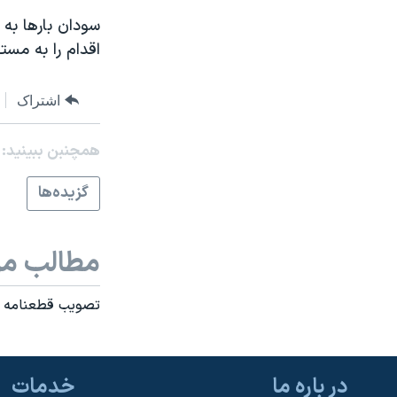
نرگس محمدی برنده جایزه نوبل صلح
سودان بارها به 
اقدام را به مست
همایش محافظه‌کاران آمریکا «سی‌پک»
صفحه‌های ویژه
اشتراک
سفر پرزیدنت ترامپ به چین
همچنبن ببینید:
گزيده‌ها
مطالب مر
تصويب قطعنامه اس
در باره ما
خدمات