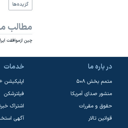
گزيده‌ها
نرگس محمدی برنده جایزه نوبل صلح
همایش محافظه‌کاران آمریکا «سی‌پک»
مطالب مر
صفحه‌های ویژه
سفر پرزیدنت ترامپ به چین
چين ازموافقت اير
در باره ما
خدمات
متمم بخش ۵۰۸
اپلیکیشن +VOA
منشور صدای آمریکا
فیلترشکن
حقوق و مقررات
اشتراک خبرن
قوانین تالار
آگهی استخد