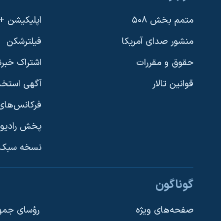
متمم بخش ۵۰۸
اپلیکیشن +VOA
منشور صدای آمریکا
فیلترشکن
حقوق و مقررات
اشتراک خبرن
قوانین تالار
آگهی استخد
فرکانس‌های 
پخش رادیو
یادگیری زبان انگلیسی
نسخه سبک 
دنبال کنید
گوناگون
صفحه‌های ویژه
رؤسای جمهو