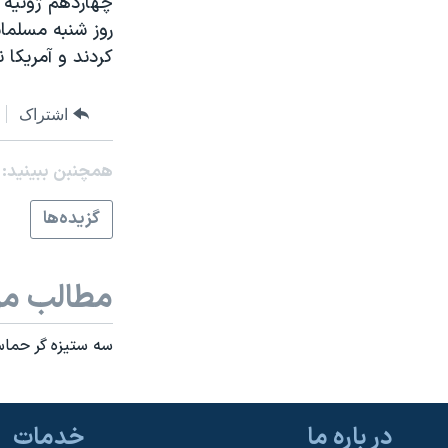
چهاردهم ژوئيه ا
نرگس محمدی برنده جایزه نوبل صلح
روز شنبه مسلمان
کردند و آمريکا 
همایش محافظه‌کاران آمریکا «سی‌پک»
صفحه‌های ویژه
اشتراک
سفر پرزیدنت ترامپ به چین
همچنبن ببینید:
گزيده‌ها
مطالب مر
سه ستيزه گر حماس
در باره ما
خدمات