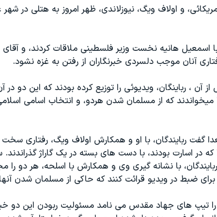
مريکائی، و اولاف ويگ، نيوزلاندی، ظهر امروز به هتلی در شهر 
 با اسمعيل هانيه نخست وزير فلسطينی ملاقات کردند، و آقای 
تاری آنان موجب دلسردی خبرنگاران از رفتن به غزه نشود.
 آن ، رباينگان، ويديوئی را توزيع کرده بودند که اين دو در 
 ميخواندند که از مسلمان شدن هردو، و انتخاب اسامی اسلامی 
دا گفت ربايندگان، با او و همکارش اولاف ويگ، رفتاری سخت گي
 که در اسارت بودند، با دست های بسته در يک گاراژ گذراندند. س
ايندگان، با نشانه گيری وی و همکارش با اسلحه، هر دو را مج
برای ضبط در ويديو قرائت کنند که حاکی از مسلمان شدن آنها 
ا تيپ های جهاد مقدس می نامد مسئوليت ربودن اين دو خبرنگا