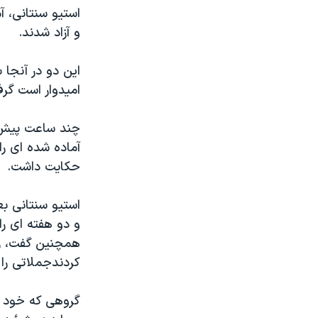
مستندها
فرهنگ و زندگی
استيو سنتانی، آ
حقوق شهروندی
انتخابات ریاست جمهوری آمریکا ۲۰۲۴
و آزاد شدند.
اقتصادی
حمله جمهوری اسلامی به اسرائیل
اين دو در آنجا
رمز مهسا
علم و فناوری
اميدوار است گرف
اسرائیل در جنگ
ورزش زنان در ایران
چند ساعت پيش از
گالری عکس
اعتراضات زن، زندگی، آزادی
آماده شده ای را
آرشیو پخش زنده
مجموعه مستندهای دادخواهی
حکايت داشت.
تریبونال مردمی آبان ۹۸
استيو سنتانی بع
دادگاه حمید نوری
و دو هفته ای را
چهل سال گروگان‌گیری
همچنين گفت، رب
قانون شفافیت دارائی کادر رهبری ایران
کردندجملاتی را 
اعتراضات مردمی آبان ۹۸
گروهی که خود ر
اسرائیل در جنگ