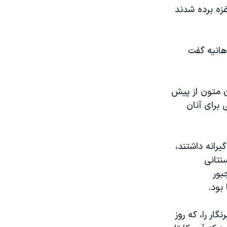
غزه برده شدند
هانيه گفت
آن متون از پيش
برای آنان
رانه داشتند،
نتانی
بور
بود.
ر را، که روز