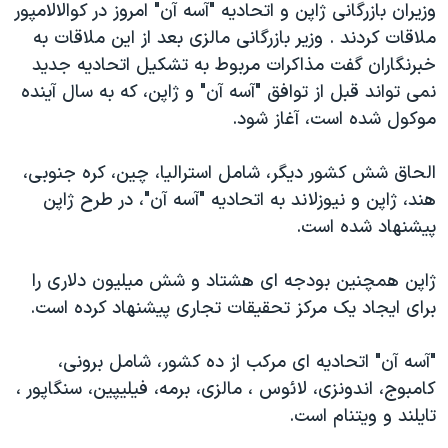
وزيران بازرگانی ژاپن و اتحاديه "آسه آن" امروز در کوالالامپور
دنبال کنید
مستندها
فرهنگ و زندگی
ملاقات کردند . وزير بازرگانی مالزی بعد از اين ملاقات به
حقوق شهروندی
انتخابات ریاست جمهوری آمریکا ۲۰۲۴
خبرنگاران گفت مذاکرات مربوط به تشکيل اتحاديه جديد
نمی تواند قبل از توافق "آسه آن" و ژاپن، که به سال آينده
اقتصادی
حمله جمهوری اسلامی به اسرائیل
موکول شده است، آغاز شود.
رمز مهسا
علم و فناوری
زبانهای مختلف
اسرائیل در جنگ
ورزش زنان در ایران
الحاق شش کشور ديگر، شامل استراليا، چين، کره جنوبی،
هند، ژاپن و نيوزلاند به اتحاديه "آسه آن"، در طرح ژاپن
گالری عکس
اعتراضات زن، زندگی، آزادی
پيشنهاد شده است.
آرشیو پخش زنده
مجموعه مستندهای دادخواهی
تریبونال مردمی آبان ۹۸
ژاپن همچنين بودجه ای هشتاد و شش ميليون دلاری را
برای ايجاد يک مرکز تحقيقات تجاری پيشنهاد کرده است.
دادگاه حمید نوری
چهل سال گروگان‌گیری
"آسه آن" اتحاديه ای مرکب از ده کشور، شامل برونی،
قانون شفافیت دارائی کادر رهبری ایران
کامبوج، اندونزی، لائوس ، مالزی، برمه، فيليپين، سنگاپور ،
تايلند و ويتنام است.
اعتراضات مردمی آبان ۹۸