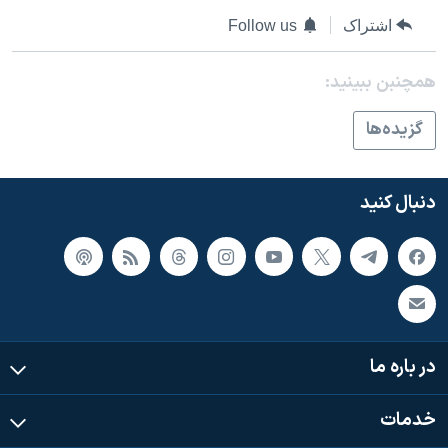
اسرائیل در جنگ
اشتراک
Follow us
نرگس محمدی برنده جایزه نوبل صلح
همایش محافظه‌کاران آمریکا «سی‌پک»
همچنبن ببینید:
صفحه‌های ویژه
گزيده‌ها
سفر پرزیدنت ترامپ به چین
دنبال کنید
در باره ما
خدمات