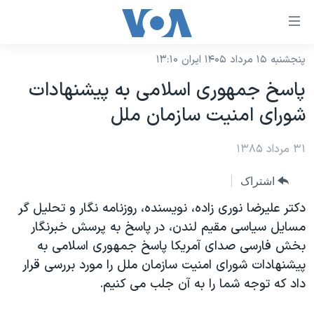
ینکهای
ابل
سترسی
پنجشنبه ۱۵ مرداد ۱۴۰۵ ایران ۱۳:۱۰
خانه
هش
پاسخ جمهوری اسلامی به پيشنهادات
نسخه سبک وب‌سایت
ه
شورای امنيت سازمان ملل
حتوای
موضوع ها
صلی
۳۱ مرداد ۱۳۸۵
برنامه های تلویزیونی
ایران
هش
جدول برنامه ها
ه
آمریکا
اشتراک
فحه
صفحه‌های ویژه
جهان
دکتر عليرضا نوری زاده، نويسنده، روزنامه نگار و تحليل گر
صلی
فرکانس‌های صدای آمریکا
مسايل سياسی مقيم لندن، در پاسخ به پرسش خبرنگار
ورزشی
جام جهانی ۲۰۲۶
هش
بخش فارسی صدای آمريکا پاسخ جمهوری اسلامی به
پخش رادیویی
ه
گزیده‌ها
عملیات خشم حماسی
پيشنهادات شورای امنيت سازمان ملل را مورد بررسی قرار
ستجو
۲۵۰سالگی آمریکا
ویژه برنامه‌ها
داد که توجه شما را به آن جلب می کنيم.
یادگیری زبان انگلیسی
ویدیوها
بایگانی برنامه‌های تلویزیونی