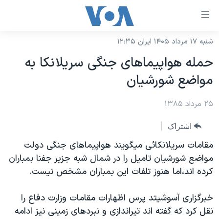
ینکهای
ابل
سترسی
شنبه ۱۷ مرداد ۱۴۰۵ ایران ۱۲:۳۵
خانه
هش
حمله هواپيماهای جنگی سريلانکا به
نسخه سبک وب‌سایت
ه
مواضع شورشيان
حتوای
موضوع ها
صلی
۲۵ مرداد ۱۳۸۵
برنامه های تلویزیونی
ایران
هش
جدول برنامه ها
ه
آمریکا
اشتراک
فحه
صفحه‌های ویژه
جهان
مقامات سريلانکائی ميگويند هواپيماهای جنگی دولت
صلی
فرکانس‌های صدای آمریکا
مواضع شورشيان تاميل را در شمال شبه جزير جفنا بمباران
ورزشی
جام جهانی ۲۰۲۶
هش
کرده اند،اما هنوز تلفات اين بمباران مشخص نيست.
پخش رادیویی
ه
گزیده‌ها
عملیات خشم حماسی
ستجو
۲۵۰سالگی آمریکا
ویژه برنامه‌ها
خبرگزاری آسوشيتد پرس اظهارات مقامات وزارت دفاع را
یادگیری زبان انگلیسی
نقل کرد که گفته اند تيراندازی و نبردهای زمينی نيز ادامه
ویدیوها
بایگانی برنامه‌های تلویزیونی