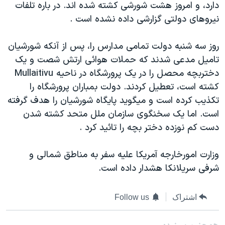
دارد، و امروز هشت شورشی کشته شده اند. در باره تلفات
دنبال کنید
مستندها
فرهنگ و زندگی
نيروهای دولتی گزارشی داده نشده است .
حقوق شهروندی
انتخابات ریاست جمهوری آمریکا ۲۰۲۴
روز سه شنبه دولت تمامی مدارس را، پس از آنکه شورشيان
اقتصادی
حمله جمهوری اسلامی به اسرائیل
تاميل مدعی شدند که حملات هوائی ارتش شصت و يک
رمز مهسا
علم و فناوری
دختربچه محصل را در يک پرورشگاه در ناحيه Mullaitivu
زبانهای مختلف
اسرائیل در جنگ
ورزش زنان در ایران
کشته است، تعطيل کردند. دولت بمباران پرورشگاه را
تکذيب کرده است و ميگويد پايگاه شورشيان را هدف گرفته
گالری عکس
اعتراضات زن، زندگی، آزادی
است. اما يک سخنگوی سازمان ملل متحد کشته شدن
آرشیو پخش زنده
مجموعه مستندهای دادخواهی
دست کم نوزده دختر بچه را تائيد کرد .
تریبونال مردمی آبان ۹۸
وزارت امورخارجه آمريکا عليه سفر به مناطق شمالی و
دادگاه حمید نوری
شرفی سريلانکا هشدار داده است.
چهل سال گروگان‌گیری
قانون شفافیت دارائی کادر رهبری ایران
اشتراک
Follow us
اعتراضات مردمی آبان ۹۸