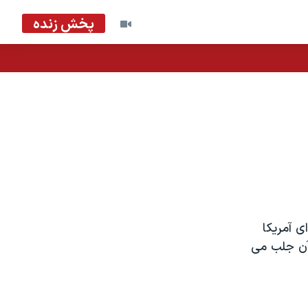
پخش زنده
ی آمريکا
 آن جلب می