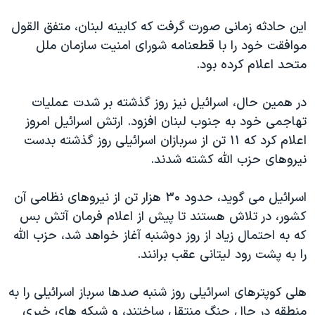
دنبال کنید
مستندها
فرهنگ و زندگی
اين حادثه زمانی صورت گرفت که کابينه لبنان، متفق القول
حقوق شهروندی
انتخابات ریاست جمهوری آمریکا ۲۰۲۴
موافقت خود را با قطعنامه شورای امنيت سازمان ملل
متحد اعلام کرده بود.
اقتصادی
حمله جمهوری اسلامی به اسرائیل
رمز مهسا
علم و فناوری
در همين حال، اسرائيل نيز روز گذشته بر شدت عمليات
زبانهای مختلف
اسرائیل در جنگ
ورزش زنان در ایران
تهاجمی خود به جنوب لبنان افزود. ارتش اسرائيل امروز
اعلام کرد که ۱۱ تن از سربازان اسرائيلی روز گذشته بدست
گالری عکس
اعتراضات زن، زندگی، آزادی
نيروهای حزب الله کشته شدند.
آرشیو پخش زنده
مجموعه مستندهای دادخواهی
تریبونال مردمی آبان ۹۸
اسرائيل می گويد، حدود ۳۰ هزار تن از نيروهای نظامی آن
کشور، در تلاش هستند تا پيش از اعلام فرمان آتش بس
دادگاه حمید نوری
که به احتمال زياد از روز دوشنبه آغاز خواهد شد، حزب الله
چهل سال گروگان‌گیری
را به پشت رود ليتانی عقب برانند.
قانون شفافیت دارائی کادر رهبری ایران
هلی کوپترهای اسرائيلی روز شنبه صدها سرباز اسرائيلی را به
اعتراضات مردمی آبان ۹۸
منطقه در حال جنگ منتقل ساختند، و شبکه های خبری