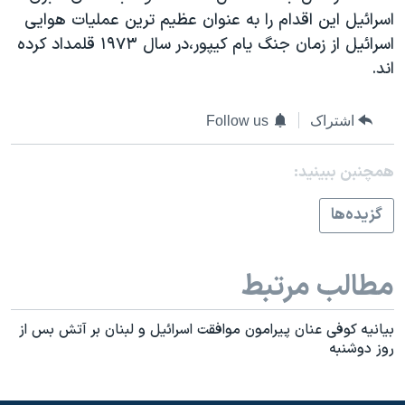
اسرائیل در جنگ
اسرائيل اين اقدام را به عنوان عظيم ترين عمليات هوايی
نرگس محمدی برنده جایزه نوبل صلح
اسرائيل از زمان جنگ يام کيپور،در سال ۱۹۷۳ قلمداد کرده
اند.
همایش محافظه‌کاران آمریکا «سی‌پک»
صفحه‌های ویژه
اشتراک
Follow us
سفر پرزیدنت ترامپ به چین
همچنبن ببینید:
گزيده‌ها
مطالب مرتبط
بيانيه کوفی عنان پيرامون موافقت اسرائيل و لبنان بر آتش بس از
روز دوشنبه