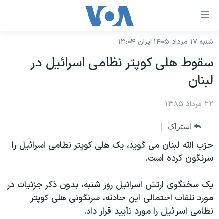
ینکهای
ابل
سترسی
شنبه ۱۷ مرداد ۱۴۰۵ ایران ۱۳:۰۴
خانه
هش
سقوط هلی کوپتر نظامی اسرائيل در
نسخه سبک وب‌سایت
ه
لبنان
حتوای
موضوع ها
صلی
۲۲ مرداد ۱۳۸۵
برنامه های تلویزیونی
ایران
هش
جدول برنامه ها
ه
آمریکا
اشتراک
فحه
صفحه‌های ویژه
جهان
حزب الله لبنان می گويد، يک هلی کوپتر نظامی اسرائيل را
صلی
فرکانس‌های صدای آمریکا
سرنگون کرده است.
ورزشی
جام جهانی ۲۰۲۶
هش
پخش رادیویی
ه
گزیده‌ها
عملیات خشم حماسی
يک سخنگوی ارتش اسرائيل روز شنبه، بدون ذکر جزئيات در
ستجو
۲۵۰سالگی آمریکا
ویژه برنامه‌ها
مورد تلفات احتمالی اين حادثه، سرنگونی هلی کوپتر
یادگیری زبان انگلیسی
نظامی اسرائيل را مورد تأييد قرار داد.
ویدیوها
بایگانی برنامه‌های تلویزیونی