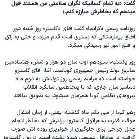
گفت: «به تمام کسانيکه نگران سلامتی من هستند قول
دنبال کنید
مستندها
فرهنگ و زندگی
ميدهم که بخاطرش مبارزه کنم.»
حقوق شهروندی
انتخابات ریاست جمهوری آمریکا ۲۰۲۴
روزنامه رسمی «گرانما» گفت آقای «کاستر» روز شنبه دور
اقتصادی
حمله جمهوری اسلامی به اسرائیل
اطاق بيمارستانی که بستری است قدم ميزد، و حتی به رتق
رمز مهسا
علم و فناوری
و فتق امور نيز رسيدگی ميکرد.
زبانهای مختلف
اسرائیل در جنگ
ورزش زنان در ایران
روز يکشنبه، سيزدهم اوت سال دو هزار و شش، هشتادمين
گالری عکس
اعتراضات زن، زندگی، آزادی
سالروز تولد رئيس جمهوری کوباست. امّا، آقای کاسترو
آرشیو پخش زنده
مجموعه مستندهای دادخواهی
خواسته است که مراسم رسمی روز تولدش به دوم ماه
تریبونال مردمی آبان ۹۸
دسامبر سال جاری، که با پنجاهمين سالگرد انقلاب
نيروهای نظامی کوبا همزمان ميشود، به تعويق بيافتد.
دادگاه حمید نوری
چهل سال گروگان‌گیری
رهبر کوبا از سی يکم ماه گذشته؛ يعنی، از زمان انتقال
قانون شفافیت دارائی کادر رهبری ایران
موقت قدرت به «رائول کاسترو» برادرش که بخاطر انجام
عمل جراحی برای جلوگيری از خونريزی روده اش صورت
اعتراضات مردمی آبان ۹۸
گرفت، در محافل عمومی ديده نشده است. «رائول کاسترو»