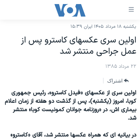
ینکهای
ابل
سترسی
یکشنبه ۱۸ مرداد ۱۴۰۵ ایران ۱۵:۳۹
خانه
هش
اولين سری عکسهای کاسترو پس از
نسخه سبک وب‌سایت
ه
عمل جراحی منتشر شد
حتوای
موضوع ها
صلی
۲۲ مرداد ۱۳۸۵
برنامه های تلویزیونی
ایران
هش
جدول برنامه ها
ه
آمریکا
اشتراک
فحه
صفحه‌های ویژه
جهان
اولين سری از عکسهای «فيدل کاسترو»، رئيس جمهوری
صلی
فرکانس‌های صدای آمریکا
کوبا، امروز (يکشنبه)، پس از گذشت دو هفته از زمان اعلام
ورزشی
جام جهانی ۲۰۲۶
هش
بيماری اش، در «روزنامه جوانان کمونيست کوبا» منتشر
پخش رادیویی
ه
گزیده‌ها
عملیات خشم حماسی
شد.
ستجو
۲۵۰سالگی آمریکا
ویژه برنامه‌ها
یادگیری زبان انگلیسی
در بيانيه ای که همراه عکسها منتشر شد، آقای «کاسترو»
ویدیوها
بایگانی برنامه‌های تلویزیونی