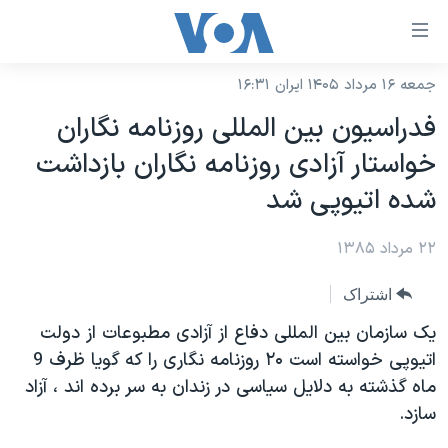
ینکهای
ابل
سترسی
جمعه ۱۶ مرداد ۱۴۰۵ ایران ۱۶:۳۱
خانه
هش
فدراسيون بين المللی روزنامه نگاران
نسخه سبک وب‌سایت
ه
خواستار آزادی روزنامه نگاران بازداشت
حتوای
موضوع ها
شده اتيوپی شد
صلی
برنامه های تلویزیونی
ایران
هش
۲۲ مرداد ۱۳۸۵
جدول برنامه ها
ه
آمریکا
فحه
صفحه‌های ویژه
جهان
اشتراک
صلی
فرکانس‌های صدای آمریکا
ورزشی
جام جهانی ۲۰۲۶
يک سازمان بين المللی دفاع از آزادی مطبوعات از دولت
هش
پخش رادیویی
اتيوپی خواسته است ۲۰ روزنامه نگاری را که گويا ظرف 9
ه
گزیده‌ها
عملیات خشم حماسی
ماه گذشته به دلايل سياسی در زندان به سر برده اند ، آزاد
ستجو
۲۵۰سالگی آمریکا
ویژه برنامه‌ها
یادگیری زبان انگلیسی
سازد.
ویدیوها
بایگانی برنامه‌های تلویزیونی