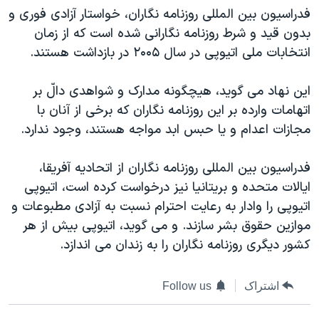
فدراسيون بين المللی روزنامه نگاران، خواستار آزادی فوری و
دنبال کنید
مستندها
فرهنگ و زندگی
بدون قيد و شرط روزنامه نگارانی شده است که از زمان
حقوق شهروندی
انتخابات ریاست جمهوری آمریکا ۲۰۲۴
انتخابات ملی اتيوپی در سال ۲۰۰۵ در بازداشت هستند.
اقتصادی
حمله جمهوری اسلامی به اسرائیل
اين نهاد می گويد، هيچگونه مدارک و شواهدی دالّ بر
رمز مهسا
علم و فناوری
زبانهای مختلف
اتهامات وارده بر اين روزنامه نگاران که برخی از آنان با
اسرائیل در جنگ
ورزش زنان در ایران
مجازات اعدام و يا حبس ابد مواجه هستند، وجود ندارد.
گالری عکس
اعتراضات زن، زندگی، آزادی
فدراسيون بين المللی روزنامه نگاران از اتحاديه آفريقا،
آرشیو پخش زنده
مجموعه مستندهای دادخواهی
ايالات متحده و بريتانيا نيز درخواست کرده است، اتيوپی
تریبونال مردمی آبان ۹۸
اتيوپی را وادار به رعايت احترام نسبت به آزادی مطبوعات و
دادگاه حمید نوری
موازين حقوق بشر سازند. و می گويد، اتيوپی بيش از هر
کشور ديگری روزنامه نگاران را به زندان می اندازد.
چهل سال گروگان‌گیری
قانون شفافیت دارائی کادر رهبری ایران
اشتراک
Follow us
اعتراضات مردمی آبان ۹۸