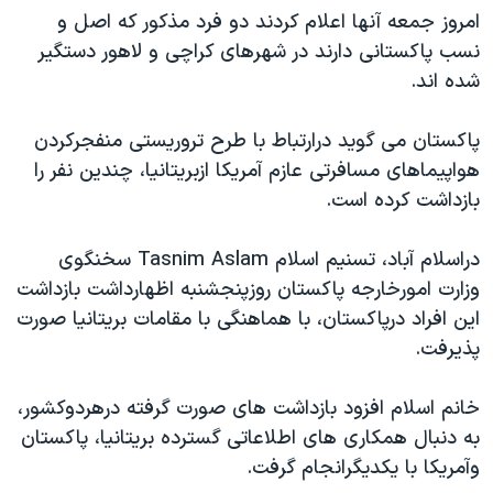
امروز جمعه آنها اعلام کردند دو فرد مذکور که اصل و
دنبال کنید
مستندها
فرهنگ و زندگی
نسب پاکستانی دارند در شهرهای کراچی و لاهور دستگير
حقوق شهروندی
انتخابات ریاست جمهوری آمریکا ۲۰۲۴
شده اند.
اقتصادی
حمله جمهوری اسلامی به اسرائیل
پاکستان می گويد درارتباط با طرح تروريستی منفجرکردن
رمز مهسا
علم و فناوری
زبانهای مختلف
هواپيماهای مسافرتی عازم آمريکا ازبريتانيا، چندين نفر را
اسرائیل در جنگ
ورزش زنان در ایران
بازداشت کرده است.
گالری عکس
اعتراضات زن، زندگی، آزادی
دراسلام آباد، تسنيم اسلام Tasnim Aslam سخنگوی
آرشیو پخش زنده
مجموعه مستندهای دادخواهی
وزارت امورخارجه پاکستان روزپنجشنبه اظهارداشت بازداشت
تریبونال مردمی آبان ۹۸
اين افراد درپاکستان، با هماهنگی با مقامات بريتانيا صورت
دادگاه حمید نوری
پذيرفت.
چهل سال گروگان‌گیری
خانم اسلام افزود بازداشت های صورت گرفته درهردوکشور،
قانون شفافیت دارائی کادر رهبری ایران
به دنبال همکاری های اطلاعاتی گسترده بريتانيا، پاکستان
اعتراضات مردمی آبان ۹۸
وآمريکا با يکديگرانجام گرفت.