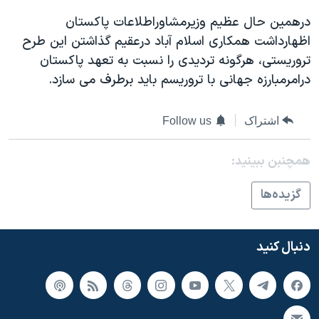
اسرائیل در جنگ
درهمين حال عظيم وزيرمشاوراطلاعات پاکستان
نرگس محمدی برنده جایزه نوبل صلح
اظهارداشت همکاری اسلام آباد درعقيم گذاشتن اين طرح
همایش محافظه‌کاران آمریکا «سی‌پک»
تروريستی، هرگونه ترديدی را نسبت به تعهد پاکستان
درامرمبارزه جهانی با تروريسم بايد برطرف می سازد.
صفحه‌های ویژه
سفر پرزیدنت ترامپ به چین
اشتراک
Follow us
همچنبن ببینید:
گزيده‌ها
دنبال کنید