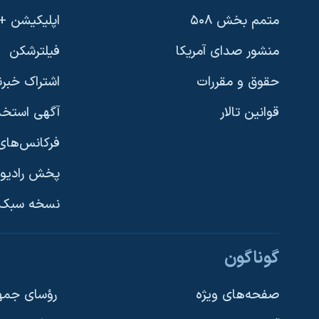
نرگس محمدی برنده جایزه نوبل صلح
متمم بخش ۵۰۸
اپلیکیشن +VOA
همایش محافظه‌کاران آمریکا «سی‌پک»
منشور صدای آمریکا
فیلترشکن
صفحه‌های ویژه
حقوق و مقررات
اشتراک خبرن
سفر پرزیدنت ترامپ به چین
قوانین تالار
آگهی استخد
فرکانس‌های 
پخش رادیو
یادگیری زبان انگلیسی
نسخه سبک 
دنبال کنید
گوناگون
صفحه‌های ویژه
رؤسای جمهو