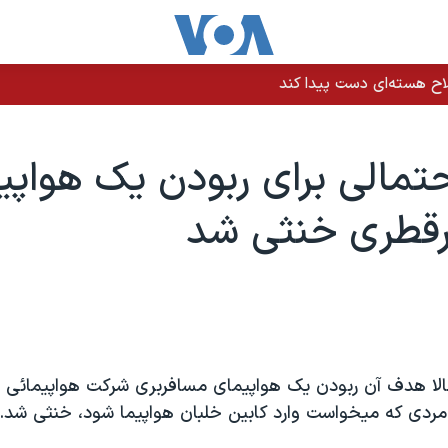
اح هسته‌ای دست پیدا کند
حتمالی برای ربودن يک هواپي
رقطری خنثی شد
الا هدف آن ربودن يک هواپيمای مسافربری شرکت هواپيمائی قط
ردی که ميخواست وارد کابين خلبان هواپيما شود، خنثی شد.