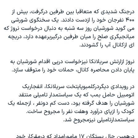
دنبال کنید
مستندها
فرهنگ و زندگی
درجنگ شديدی که متعاقبا بين طرفين درگرفت، بيش از
حقوق شهروندی
انتخابات ریاست جمهوری آمریکا ۲۰۲۴
۴۰۰ نفرجان خود را ازدست دادند. يک سخنگوی شورشی
می گويد شورشيان روز سه شنبه به دنبال درخواست نروژ که
اقتصادی
حمله جمهوری اسلامی به اسرائیل
ميانجيگری صلح را ميان طرفين درگيربرعهده دارد، دريچه
رمز مهسا
علم و فناوری
ای ازکانال آب را گشودند.
زبانهای مختلف
اسرائیل در جنگ
ورزش زنان در ایران
نروژ ازارتش سريلانکا نيزخواست درپی اقدام شورشيان به
گالری عکس
اعتراضات زن، زندگی، آزادی
پايان دادن محاصره کانال، حملات خود را متوقف سازد.
آرشیو پخش زنده
مجموعه مستندهای دادخواهی
تریبونال مردمی آبان ۹۸
در رويدادی ديگردرکلمبوپايتخت سريلانکا، انفجاريک
اتومبيل حامل بمب که يک سياستمدار تاميلی منتقد
دادگاه حمید نوری
شورشيان را هدف گرفته بود، دست کم دونفر ، ازجمله يک
چهل سال گروگان‌گیری
کودک را ازپای درآورد وهفت نفر را مجروح ساخت.
قانون شفافیت دارائی کادر رهبری ایران
سياستمدارتاميلی نيزمجروح شد.
اعتراضات مردمی آبان ۹۸
درهمين حال بستگان ۱۷ مامورامداد که درمقرکار خود