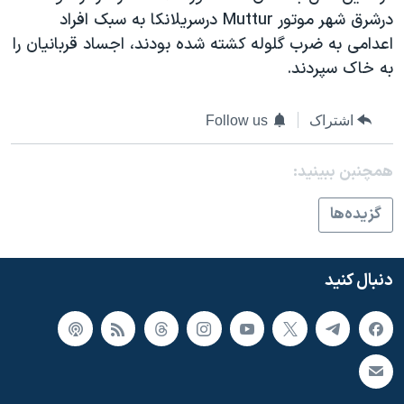
اسرائیل در جنگ
درشرق شهر موتور Muttur درسريلانکا به سبک افراد
نرگس محمدی برنده جایزه نوبل صلح
اعدامی به ضرب گلوله کشته شده بودند، اجساد قربانيان را
به خاک سپردند.
همایش محافظه‌کاران آمریکا «سی‌پک»
صفحه‌های ویژه
اشتراک
Follow us
سفر پرزیدنت ترامپ به چین
همچنبن ببینید:
گزيده‌ها
دنبال کنید