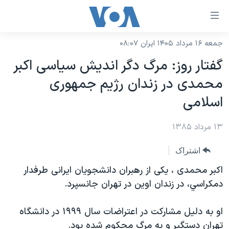
ینکهای
ابل
سترسی
جمعه ۱۶ مرداد ۱۴۰۵ ایران ۰۸:۰۷
خانه
هش
گفتار روز: مرگ دگر انديش سياسی اکبر
نسخه سبک وب‌سایت
ه
محمدی در زندان رژيم جمهوری
حتوای
موضوع ها
اسلامی
صلی
برنامه های تلویزیونی
ایران
هش
۱۳ مرداد ۱۳۸۵
جدول برنامه ها
ه
آمریکا
فحه
صفحه‌های ویژه
جهان
اشتراک
صلی
فرکانس‌های صدای آمریکا
ورزشی
جام جهانی ۲۰۲۶
اکبر محمدی ، يکی از رهبران دانشجويان ايرانی طرفدار
هش
پخش رادیویی
دمکراسي، در زندان اوين در تهران جانسپرد.
ه
گزیده‌ها
عملیات خشم حماسی
ستجو
۲۵۰سالگی آمریکا
ویژه برنامه‌ها
یادگیری زبان انگلیسی
او به دليل مشارکت در اعتراضات سال ۱۹۹۹ در دانشگاه
ویدیوها
بایگانی برنامه‌های تلویزیونی
تهران دستگير و به مرگ محکوم شده بود.