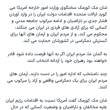
اسرائیل در جنگ
شان مک کورمک سخنگوی وزارت امور خارجه آمريکا می
نرگس محمدی برنده جایزه نوبل صلح
گويد ايالات متحده اقدامات دولت ايران را در وارد آوردن
همایش محافظه‌کاران آمریکا «سی‌پک»
فشار جدی بر ناراضيان و ادامه سرکوب جامعه مدنی و
کسانی که برای آزادی های فردی در ايران می جنگند،
صفحه‌های ویژه
محکوم می کند، و از مردم ايران و آرمان های آنها برای
سفر پرزیدنت ترامپ به چین
گسترش دمکراسی در کشورشان حمايت می کند.
به گمان ما، مردم ايران اگر به آنها فرصت داده شود قادر
خواهند بود رهبران خود را آزدانه انتخاب کنند.
چند نامنتخب که اداره امور را در دست دارند، آرمان های
مردم ايران برای يک دمکراسی واقعی و آزاد را سرکوب می
کنند.
شان مک کورمک گفت آمريکا نسبت به اقدامات رژيم ايران
عليه مخالفان و ناراضيان و وضعيت کسانی که در حال