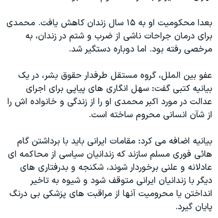
دنبال کنید
مستندها
فرهنگ و زندگی
بعدا محکوميت او به ۱۵ سال زندان کاهش يافت. محمدی
حقوق شهروندی
انتخابات ریاست جمهوری آمریکا ۲۰۲۴
برای درمان جراحات ناشی از ضرب و شتم در زندان، به
اقتصادی
حمله جمهوری اسلامی به اسرائیل
مرخصی رفته بود. اما دوباره دستگير شد.
رمز مهسا
علم و فناوری
زبانهای مختلف
عفو بين الملل، گروه مستقل طرفدار حقوق بشر، در يک
اسرائیل در جنگ
ورزش زنان در ایران
بيانيه کتبی گفت: سهل انگاری های پياپی برای اجرای
گالری عکس
اعتراضات زن، زندگی، آزادی
عدالت در مورد اکبر محمدی او را از زندگی و خانواده اش را
از شآن انسانی محروم ساخته است.
آرشیو پخش زنده
مجموعه مستندهای دادخواهی
تریبونال مردمی آبان ۹۸
بيانيه اضافه می کرد: مقامات ايرانی بايد با برداشتن گام
دادگاه حمید نوری
هائی فوری مسلم سازند که زندانيان سياسی از محاکمه ای
عادلانه و علنی برخوردار شوند، شکنجه و بدرفتاری های
چهل سال گروگان‌گیری
ديگر با زندانيان ايرانی متوقف شود و شيوه به تاخير
قانون شفافیت دارائی کادر رهبری ایران
انداختن يا محروميت آنها از مراقبت های پزشکی بی درنگ
اعتراضات مردمی آبان ۹۸
پايان گيرد.