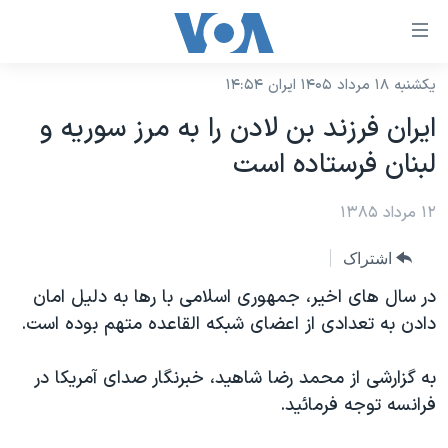
ینکهای
ابل
سترسی
یکشنبه ۱۸ مرداد ۱۴۰۵ ایران ۱۴:۵۴
خانه
هش
ايران فرزند بن لادن را به مرز سوريه و
نسخه سبک وب‌سایت
ه
لبنان فرستاده است
حتوای
موضوع ها
صلی
۱۲ مرداد ۱۳۸۵
برنامه های تلویزیونی
ایران
هش
جدول برنامه ها
ه
آمریکا
اشتراک
فحه
صفحه‌های ویژه
جهان
در سال های اخير، جمهوری اسلامی با رها به دليل امان
صلی
فرکانس‌های صدای آمریکا
دادن به تعدادی از اعضای شبکه القاعده متهم بوده است.
ورزشی
جام جهانی ۲۰۲۶
هش
پخش رادیویی
ه
گزیده‌ها
عملیات خشم حماسی
به گزارشی از محمد رضا شاهيد، خبرنگار صدای آمريکا در
ستجو
۲۵۰سالگی آمریکا
ویژه برنامه‌ها
فرانسه توجه فرمائيد.
یادگیری زبان انگلیسی
ویدیوها
بایگانی برنامه‌های تلویزیونی