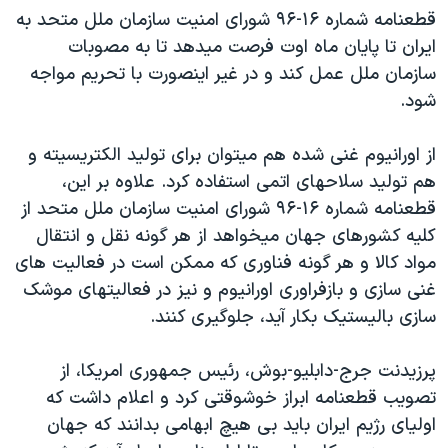
قطعنامه شماره ۱۶-۹۶ شورای امنيت سازمان ملل متحد به
دنبال کنید
مستندها
فرهنگ و زندگی
ايران تا پايان ماه اوت فرصت ميدهد تا به مصوبات
حقوق شهروندی
انتخابات ریاست جمهوری آمریکا ۲۰۲۴
سازمان ملل عمل کند و در غير اينصورت با تحريم مواجه
اقتصادی
حمله جمهوری اسلامی به اسرائیل
شود.
رمز مهسا
علم و فناوری
زبانهای مختلف
از اورانيوم غنی شده هم ميتوان برای توليد الکتريسيته و
اسرائیل در جنگ
ورزش زنان در ایران
هم توليد سلاحهای اتمی استفاده کرد. علاوه بر اين،
گالری عکس
اعتراضات زن، زندگی، آزادی
قطعنامه شماره ۱۶-۹۶ شورای امنيت سازمان ملل متحد از
کليه کشورهای جهان ميخواهد از هر گونه نقل و انتقال
آرشیو پخش زنده
مجموعه مستندهای دادخواهی
مواد کالا و هر گونه فناوری که ممکن است در فعاليت های
تریبونال مردمی آبان ۹۸
غنی سازی و بازفراوری اورانيوم و نيز در فعاليتهای موشک
دادگاه حمید نوری
سازی باليستيک بکار آيد، جلوگيری کنند.
چهل سال گروگان‌گیری
پرزيدنت جرج-دابليو-بوش، رئيس جمهوری امريکا، از
قانون شفافیت دارائی کادر رهبری ایران
تصويب قطعنامه ابراز خوشوقتی کرد و اعلام داشت که
اعتراضات مردمی آبان ۹۸
اوليای رژيم ايران بايد بی هيچ ابهامی بدانند که جهان