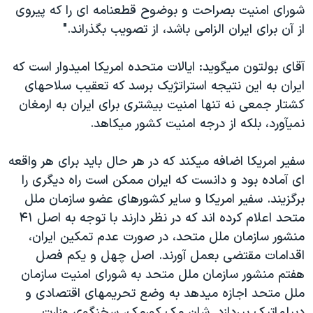
شورای امنيت بصراحت و بوضوح قطعنامه ای را که پيروی
از آن برای ايران الزامی باشد، از تصويب بگذراند."
آقای بولتون ميگويد: ايالات متحده امريکا اميدوار است که
ايران به اين نتيجه استراتژيک برسد که تعقيب سلاحهای
کشتار جمعی نه تنها امنيت بيشتری برای ايران به ارمغان
نميآورد، بلکه از درجه امنيت کشور ميکاهد.
سفير امريکا اضافه ميکند که در هر حال بايد برای هر واقعه
ای آماده بود و دانست که ايران ممکن است راه ديگری را
برگزيند. سفير امريکا و ساير کشورهای عضو سازمان ملل
متحد اعلام کرده اند که در نظر دارند با توجه به اصل ۴۱
منشور سازمان ملل متحد، در صورت عدم تمکين ايران،
اقدامات مقتضی بعمل آورند. اصل چهل و يکم فصل
هفتم منشور سازمان ملل متحد به شورای امنيت سازمان
ملل متحد اجازه ميدهد به وضع تحريمهای اقتصادی و
ديپلماتيک بپردازد. شان مک کورمک، سخنگوی وزارت