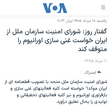
ینکهای
ابل
سترسی
یکشنبه ۱۸ مرداد ۱۴۰۵ ایران ۱۱:۱۳
خانه
هش
گفتار روز: شورای امنيت سازمان ملل از
نسخه سبک وب‌سایت
ه
ايران خواست غنی سازی اورانيوم را
حتوای
موضوع ها
متوقف کند
صلی
برنامه های تلویزیونی
ایران
هش
۱۱ مرداد ۱۳۸۵
جدول برنامه ها
ه
آمریکا
فحه
صفحه‌های ویژه
جهان
اشتراک
صلی
فرکانس‌های صدای آمریکا
ورزشی
جام جهانی ۲۰۲۶
شورای امنيت سازمان ملل متحد با تصويب قطعنامه ای از
هش
پخش رادیویی
ايران موکدا ً خواسته است کليه فعاليتهای غنی سازی و
ه
گزیده‌ها
عملیات خشم حماسی
بازفراوری اورانيوم و نيز کليه فعاليتهای تحقيقاتی و
ستجو
۲۵۰سالگی آمریکا
ویژه برنامه‌ها
یادگیری زبان انگلیسی
توليدی را بحال تعليق درآورد.
ویدیوها
بایگانی برنامه‌های تلویزیونی