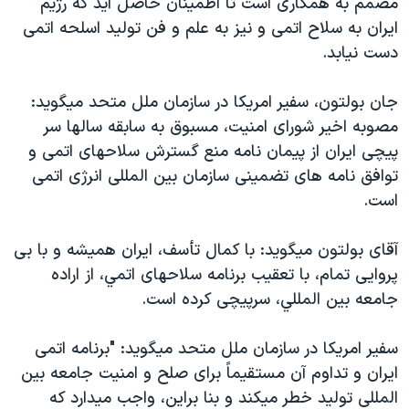
مصمم به همکاری است تا اطمينان حاصل آيد که رژيم
اسرائیل در جنگ
ايران به سلاح اتمی و نيز به علم و فن توليد اسلحه اتمی
نرگس محمدی برنده جایزه نوبل صلح
دست نيابد.
همایش محافظه‌کاران آمریکا «سی‌پک»
جان بولتون، سفير امريکا در سازمان ملل متحد ميگويد:
صفحه‌های ویژه
مصوبه اخير شورای امنيت، مسبوق به سابقه سالها سر
سفر پرزیدنت ترامپ به چین
پيچی ايران از پيمان نامه منع گسترش سلاحهای اتمی و
توافق نامه های تضمينی سازمان بين المللی انرژی اتمی
است.
آقای بولتون ميگويد: با کمال تأسف، ايران هميشه و با بی
پروايی تمام، با تعقيب برنامه سلاحهای اتمي، از اراده
جامعه بين المللي، سرپيچی کرده است.
سفير امريکا در سازمان ملل متحد ميگويد: "برنامه اتمی
ايران و تداوم آن مستقيماً برای صلح و امنيت جامعه بين
المللی توليد خطر ميکند و بنا براين، واجب ميدارد که