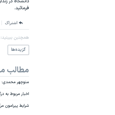
دانشگاه در زندا
مستندها
فرهنگ و زندگی
فرمائيد.
حقوق شهروندی
انتخابات ریاست جمهوری آمریکا ۲۰۲۴
اقتصادی
حمله جمهوری اسلامی به اسرائیل
اشتراک
رمز مهسا
علم و فناوری
همچنبن ببینید:
اسرائیل در جنگ
ورزش زنان در ایران
گالری عکس
اعتراضات زن، زندگی، آزادی
گزيده‌ها
آرشیو پخش زنده
مجموعه مستندهای دادخواهی
تریبونال مردمی آبان ۹۸
مطالب مر
دادگاه حمید نوری
منوچهر محمدی: بر
چهل سال گروگان‌گیری
اخبار مربوط به د
قانون شفافیت دارائی کادر رهبری ایران
اعتراضات مردمی آبان ۹۸
شرايط پيرامون مر
اسرائیل در جنگ