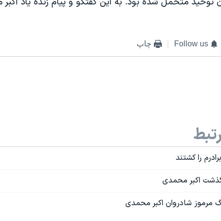
ن توحيد متحمل شده بود. به اين گفتگو و پيام زنده ياد اکب
Follow us
چاپ
تبط
ادرم را کشتند
رگذشت اکبر محمدی
گ مرموز شادروان اکبر محمدی