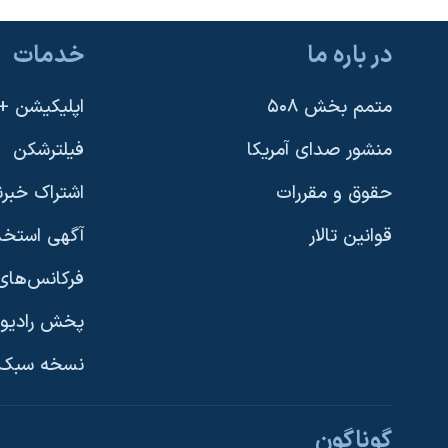
نرگس محمدی برنده جایزه نوبل صلح
در باره ما
خدمات
همایش محافظه‌کاران آمریکا «سی‌پک»
صفحه‌های ویژه
متمم بخش ۵۰۸
اپلیکیشن +VOA
سفر پرزیدنت ترامپ به چین
منشور صدای آمریکا
فیلترشکن
حقوق و مقررات
اشتراک خبرن
قوانین تالار
آگهی استخد
فرکانس‌های 
پخش رادیو
یادگیری زبان انگلیسی
نسخه سبک 
دنبال کنید
گوناگون