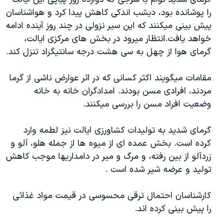
دنبال کنید
مستندها
فرهنگ و زندگی
را پوشانده بود، ديشب اندکی کاهش پيدا کرد و هواشناسان
پيش بينی ميکنند که اين سير نزولی در چند روز آينده ادامه
حقوق شهروندی
انتخابات ریاست جمهوری آمریکا ۲۰۲۴
خواهد يافت.انتظار ميرود در بخش های مرکزی ايالت،
اقتصادی
حمله جمهوری اسلامی به اسرائیل
گرمای هوا از چهل به سی هشت درجه سانتيگراد تنزل کند.
رمز مهسا
علم و فناوری
زبانهای مختلف
مقامات ميگويند اکثر کسانی که در اثر عوارض ناشی از گرما
اسرائیل در جنگ
ورزش زنان در ایران
مردند، افرادی مسن بودند. امدادگران خانه به خانه
گالری عکس
اعتراضات زن، زندگی، آزادی
وضعيت افراد مسن را بررسی ميکنند.
آرشیو پخش زنده
مجموعه مستندهای دادخواهی
گرمای شديد به توليدات کشاورزی ايالت نيز لطمه وارد
تریبونال مردمی آبان ۹۸
کرده است. بخش عمده ای از ميوه ها از جمله هلو، آلو و
دادگاه حمید نوری
زردآلو از بين رفته، و مرگ و مير در دامداريها موجب کاهش
چهل سال گروگان‌گیری
توليد و عرضه شير شده است .
قانون شفافیت دارائی کادر رهبری ایران
کارشناسان احتمال ترقی محسوسی در قيمت مواد غذائی
اعتراضات مردمی آبان ۹۸
را پيش بينی کرده اند.