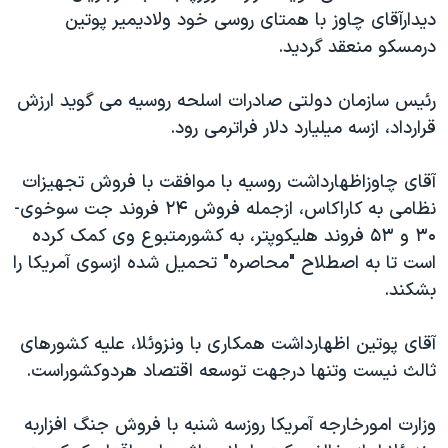
ديدارآقای چاوز با همتای روسی خود ولاديمير پوتين
دنبال کنید
مستندها
فرهنگ و زندگی
درمسکو منعقد گرديد.
حقوق شهروندی
انتخابات ریاست جمهوری آمریکا ۲۰۲۴
اقتصادی
حمله جمهوری اسلامی به اسرائیل
رئيس سازمان دولتی صادرات اسلحه روسيه می گويد ارزش
قرارداد، ازسه ميليارد دلار فراترمی رود.
رمز مهسا
علم و فناوری
زبانهای مختلف
اسرائیل در جنگ
ورزش زنان در ایران
آقای چاوزاظهارداشت روسيه با موافقت با فروش تجهيزات
گالری عکس
اعتراضات زن، زندگی، آزادی
نظامی به کاراکاس، ازجمله فروش ۲۴ فروند جت سوخوی-
۳۰ و ۵۳ فروند هليکوپتر، به کشورمتبوع وی کمک کرده
آرشیو پخش زنده
مجموعه مستندهای دادخواهی
است تا به اصطلاح "محاصره" تحميل شده ازسوی آمريکا را
تریبونال مردمی آبان ۹۸
بشکند.
دادگاه حمید نوری
آقای پوتين اظهارداشت همکاری با ونزوئلا، عليه کشورهای
چهل سال گروگان‌گیری
ثالث نيست وتنها درجهت توسعه اقتصاد هردوکشوراست.
قانون شفافیت دارائی کادر رهبری ایران
اعتراضات مردمی آبان ۹۸
وزارت امورخارجه آمريکا روزسه شنبه با فروش جنگ افزاربه