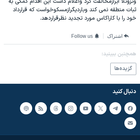
ونزوئلا ابرازمخالفت کرد واعلام داشت اين اقدام کمکی به
اسرائیل در جنگ
ثبات منطقه نمی کند وبارديگرازمسکوخواست که قرارداد
نرگس محمدی برنده جایزه نوبل صلح
خود را با کاراکاس مورد تجديد نظرقراردهد.
همایش محافظه‌کاران آمریکا «سی‌پک»
صفحه‌های ویژه
اشتراک
Follow us
سفر پرزیدنت ترامپ به چین
همچنبن ببینید:
گزيده‌ها
دنبال کنید