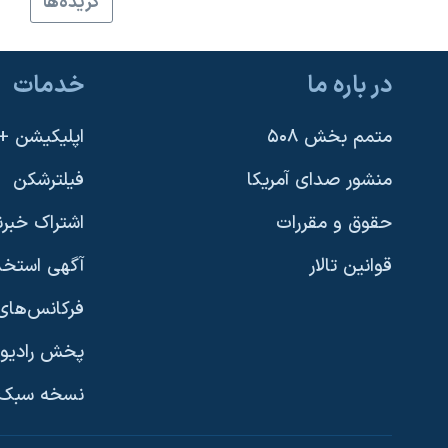
گزيده‌ها
نرگس محمدی برنده جایزه نوبل صلح
همایش محافظه‌کاران آمریکا «سی‌پک»
در باره ما
خدمات
صفحه‌های ویژه
سفر پرزیدنت ترامپ به چین
متمم بخش ۵۰۸
اپلیکیشن +VOA
منشور صدای آمریکا
فیلترشکن
حقوق و مقررات
اشتراک خبرن
قوانین تالار
آگهی استخد
فرکانس‌های 
پخش رادیو
یادگیری زبان انگلیسی
نسخه سبک 
دنبال کنید