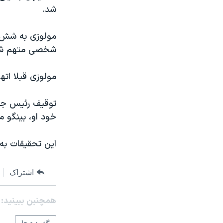
مستندها
فرهنگ و زندگی
شد.
حقوق شهروندی
انتخابات ریاست جمهوری آمریکا ۲۰۲۴
مولوزی به شش م
اقتصادی
حمله جمهوری اسلامی به اسرائیل
شخصی متهم شد
رمز مهسا
علم و فناوری
اسرائیل در جنگ
ورزش زنان در ایران
مولوزی قبلا اته
گالری عکس
اعتراضات زن، زندگی، آزادی
توقيف رئيس جم
آرشیو پخش زنده
مجموعه مستندهای دادخواهی
خود او، بينگو مو
تریبونال مردمی آبان ۹۸
اين تحقيقات به
دادگاه حمید نوری
چهل سال گروگان‌گیری
اشتراک
قانون شفافیت دارائی کادر رهبری ایران
اعتراضات مردمی آبان ۹۸
همچنبن ببینید:
اسرائیل در جنگ