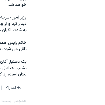
مستندها
فرهنگ و زندگی
خواهد شد.
حقوق شهروندی
انتخابات ریاست جمهوری آمریکا ۲۰۲۴
وزير امور خارجه
اقتصادی
حمله جمهوری اسلامی به اسرائیل
ديدار کرد و از
رمز مهسا
علم و فناوری
به شدت نگران در
اسرائیل در جنگ
ورزش زنان در ایران
خانم رايس همچني
گالری عکس
اعتراضات زن، زندگی، آزادی
تلقی می شود، دي
آرشیو پخش زنده
مجموعه مستندهای دادخواهی
تریبونال مردمی آبان ۹۸
يک دستيار آقای
دادگاه حمید نوری
لبنان است، رد کر
چهل سال گروگان‌گیری
قانون شفافیت دارائی کادر رهبری ایران
اشتراک
اعتراضات مردمی آبان ۹۸
همچنبن ببینید:
اسرائیل در جنگ