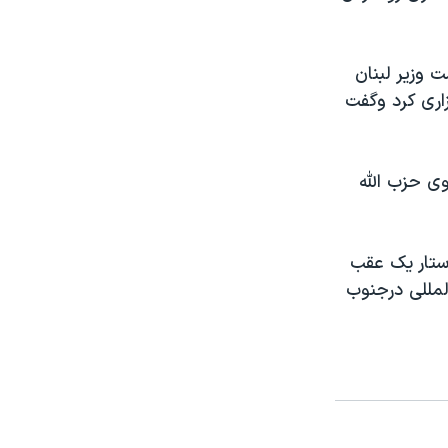
 وزير لبنان
اری کرد وگفت
وی حزب الله
ستار يک عقب
ن المللی درجنوب