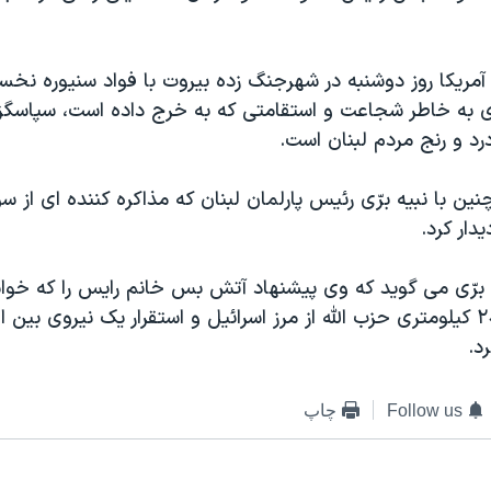
 آمريکا روز دوشنبه در شهرجنگ زده بيروت با فواد سنيوره نخست
 وی به خاطر شجاعت و استقامتی که به خرج داده است، سپاسگز
د و رنج مردم لبنان است.
ن با نبيه برّی رئيس پارلمان لبنان که مذاکره کننده ای از س
دار کرد.
 برّی می گويد که وی پيشنهاد آتش بس خانم رايس را که خوا
نشينی حداقل ٢٠ کيلومتری حزب الله از مرز اسرائيل و استقرار يک نيروی بي
د.
Follow us
چاپ