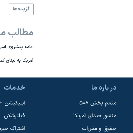
نرگس محمدی برنده جایزه نوبل صلح
گزيده‌ها
همایش محافظه‌کاران آمریکا «سی‌پک»
صفحه‌های ویژه
مطالب مر
سفر پرزیدنت ترامپ به چین
ادامه پيشروی اسرا
آمريکا به لبنان کمک خيرخواهان
در باره ما
خدمات
متمم بخش ۵۰۸
اپلیکیشن +VOA
منشور صدای آمریکا
فیلترشکن
حقوق و مقررات
اشتراک خبرن