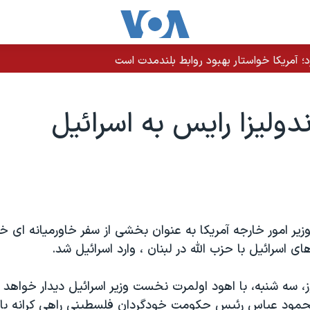
رد؛ آمریکا خواستار بهبود روابط بلندمدت است
ندوليزا رايس به اسرائيل
وزير امور خارجه آمريکا به عنوان بخشی از سفر خاورميانه ای خ
ی اسرائيل با حزب الله در لبنان ، وارد اسرائيل شد.
ز، سه شنبه، با اهود اولمرت نخست وزير اسرائيل ديدار خواهد
محمود عباس رئيس حکومت خودگردان فلسطينی راهی کرانه باخ